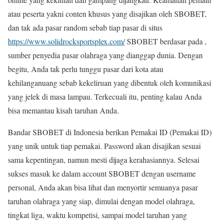
atau peserta yakni conten khusus yang disajikan oleh SBOBET,
dan tak ada pasar random sebab tiap pasar di situs
https://www.solidrocksportsplex.com/
SBOBET berdasar pada ,
sumber penyedia pasar olahraga yang dianggap dunia. Dengan
begitu, Anda tak perlu tunggu pasar dari kota atau
kehilanganuang sebab kekeliruan yang dibentuk oleh komunikasi
yang jelek di masa lampau. Terkecuali itu, penting kalau Anda
bisa memantau kisah taruhan Anda.
Bandar SBOBET di Indonesia berikan Pemakai ID (Pemakai ID)
yang unik untuk tiap pemakai. Password akan disajikan sesuai
sama kepentingan, namun mesti dijaga kerahasiannya. Selesai
sukses masuk ke dalam account SBOBET dengan username
personal, Anda akan bisa lihat dan menyortir semuanya pasar
taruhan olahraga yang siap, dimulai dengan model olahraga,
tingkat liga, waktu kompetisi, sampai model taruhan yang