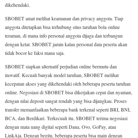
dikehendaki.
SBOBET amat melihat keamanan dan privacy anggota. Tiap
anggota ditetapkan bisa terhubung situs taruhan bola online
teraman, di mana info personal anggota dijaga dan terbangun
dengan ketat. SBOBET jamin kalau personal data peserta akan
tidak bocor ke faksi mana saja.
SBOBET siapkan alternatif perjudian online bermutu dan
inovatif. Kecuali banyak model taruhan, SBOBET melihat
kecepatan akses yang dikehendaki oleh beberapa peserta taruhan
online. Negosiasi di SBOBET bisa dikerjakan cepat dan nyaman,
dengan nilai deposit sangat rendah yang bisa dijangkau. Proses
transfer memanfaatkan beberapa bank terkenal seperti BRI, BNI,
BCA, dan Berdikari. Terkecuali itu, SBOBET terima negosiasi
dengan mata uang digital seperti Dana, Ovo, GoPay, atau
LinkAja. Dengan begitu, beberapa peserta bisa main dengan