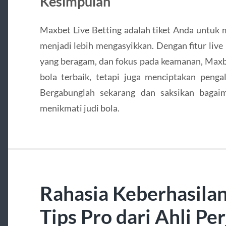
Kesimpulan
Maxbet Live Betting adalah tiket Anda untuk 
menjadi lebih mengasyikkan. Dengan fitur live 
yang beragam, dan fokus pada keamanan, Maxbe
bola terbaik, tetapi juga menciptakan penga
Bergabunglah sekarang dan saksikan baga
menikmati judi bola.
Rahasia Keberhasilan
Tips Pro dari Ahli Pe