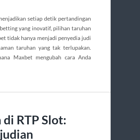
menjadikan setiap detik pertandingan
betting yang inovatif, pilihan taruhan
t tidak hanya menjadi penyedia judi
laman taruhan yang tak terlupakan.
imana Maxbet mengubah cara Anda
 di RTP Slot:
rjudian