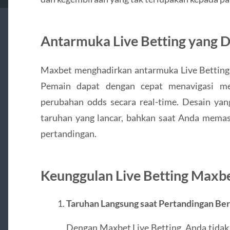
Antarmuka Live Betting yang 
Maxbet menghadirkan antarmuka Live Betting
Pemain dapat dengan cepat menavigasi me
perubahan odds secara real-time. Desain ya
taruhan yang lancar, bahkan saat Anda memas
pertandingan.
Keunggulan Live Betting Maxb
Taruhan Langsung saat Pertandingan Be
Dengan Maxbet Live Betting, Anda tida