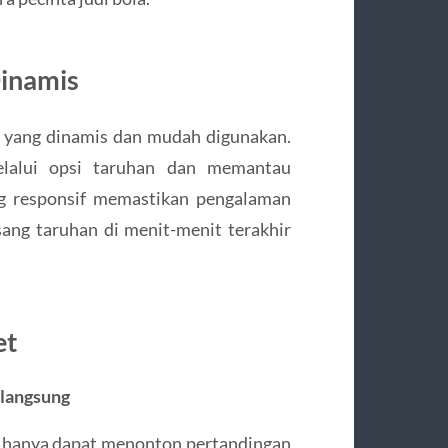
Dinamis
 yang dinamis dan mudah digunakan.
lalui opsi taruhan dan memantau
ng responsif memastikan pengalaman
ang taruhan di menit-menit terakhir
et
rlangsung
k hanya dapat menonton pertandingan