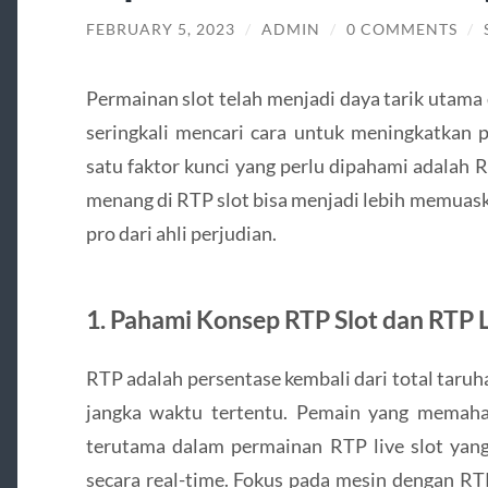
FEBRUARY 5, 2023
/
ADMIN
/
0 COMMENTS
/
Permainan slot telah menjadi daya tarik utama 
seringkali mencari cara untuk meningkatkan 
satu faktor kunci yang perlu dipahami adalah R
menang di RTP slot bisa menjadi lebih memuas
pro dari ahli perjudian.
1.
Pahami Konsep RTP Slot dan RTP L
RTP adalah persentase kembali dari total taruh
jangka waktu tertentu. Pemain yang memaha
terutama dalam permainan RTP live slot yan
secara real-time. Fokus pada mesin dengan RT