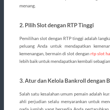
menang.
2.
Pilih Slot dengan RTP Tinggi
Pemilihan slot dengan RTP tinggi adalah langk
peluang Anda untuk mendapatkan kemenan
kemenangan, bermain di slot dengan
rtp slot ha
lebih baik untuk mendapatkan kembali sebagian
3.
Atur dan Kelola Bankroll dengan B
Salah satu kesalahan umum pemain adalah kur
ahli perjudian selalu menyarankan untuk men
pada jumlah yang bersedia Anda pertaruhkan