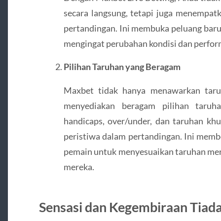
secara langsung, tetapi juga menempat
pertandingan. Ini membuka peluang baru 
mengingat perubahan kondisi dan perfor
Pilihan Taruhan yang Beragam
Maxbet tidak hanya menawarkan taruha
menyediakan beragam pilihan taru
handicaps, over/under, dan taruhan kh
peristiwa dalam pertandingan. Ini member
pemain untuk menyesuaikan taruhan merek
mereka.
Sensasi dan Kegembiraan Tiada