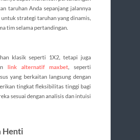
kan taruhan Anda sepanjang jalannya
untuk strategi taruhan yang dinamis,
ma tim selama pertandingan.
n klasik seperti 1X2, tetapi juga
han
link alternatif maxbet
, seperti
usus yang berkaitan langsung dengan
ikan tingkat fleksibilitas tinggi bagi
a sesuai dengan analisis dan intuisi
 Henti