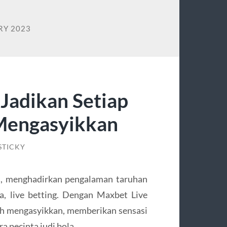
RY 2023
 Jadikan Setiap
Mengasyikkan
STICKY
a, menghadirkan pengalaman taruhan
ya, live betting. Dengan Maxbet Live
bih mengasyikkan, memberikan sensasi
a pecinta judi bola.