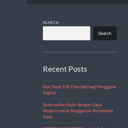
SEARCH
Search
Recent Posts
Slot Depo 10K Fleksibel bagi Pengguna
Digital
Sicbo online Hadir dengan Gaya
Modern untuk Penggemar Permainan
Dadu