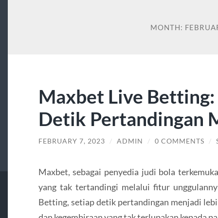
MONTH:
FEBRUA
Maxbet Live Betting:
Detik Pertandingan 
FEBRUARY 7, 2023
/
ADMIN
/
0 COMMENTS
/
Maxbet, sebagai penyedia judi bola terkemuk
yang tak tertandingi melalui fitur unggulann
Betting, setiap detik pertandingan menjadi le
dan kegembiraan yang tak terlupakan kepada par