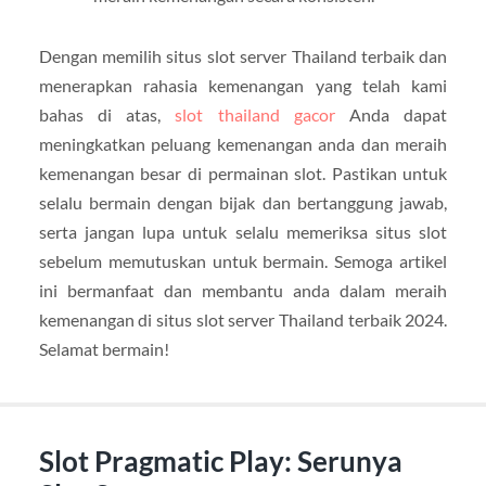
Dengan memilih situs slot server Thailand terbaik dan
menerapkan rahasia kemenangan yang telah kami
bahas di atas,
slot thailand gacor
Anda dapat
meningkatkan peluang kemenangan anda dan meraih
kemenangan besar di permainan slot. Pastikan untuk
selalu bermain dengan bijak dan bertanggung jawab,
serta jangan lupa untuk selalu memeriksa situs slot
sebelum memutuskan untuk bermain. Semoga artikel
ini bermanfaat dan membantu anda dalam meraih
kemenangan di situs slot server Thailand terbaik 2024.
Selamat bermain!
Slot Pragmatic Play: Serunya