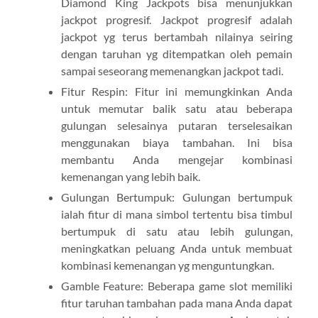
Diamond King Jackpots bisa menunjukkan
jackpot progresif. Jackpot progresif adalah
jackpot yg terus bertambah nilainya seiring
dengan taruhan yg ditempatkan oleh pemain
sampai seseorang memenangkan jackpot tadi.
Fitur Respin: Fitur ini memungkinkan Anda
untuk memutar balik satu atau beberapa
gulungan selesainya putaran terselesaikan
menggunakan biaya tambahan. Ini bisa
membantu Anda mengejar kombinasi
kemenangan yang lebih baik.
Gulungan Bertumpuk: Gulungan bertumpuk
ialah fitur di mana simbol tertentu bisa timbul
bertumpuk di satu atau lebih gulungan,
meningkatkan peluang Anda untuk membuat
kombinasi kemenangan yg menguntungkan.
Gamble Feature: Beberapa game slot memiliki
fitur taruhan tambahan pada mana Anda dapat