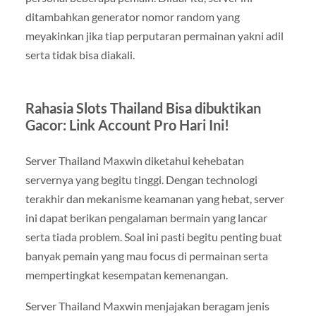
ditambahkan generator nomor random yang
meyakinkan jika tiap perputaran permainan yakni adil
serta tidak bisa diakali.
Rahasia Slots Thailand Bisa dibuktikan
Gacor: Link Account Pro Hari Ini!
Server Thailand Maxwin diketahui kehebatan
servernya yang begitu tinggi. Dengan technologi
terakhir dan mekanisme keamanan yang hebat, server
ini dapat berikan pengalaman bermain yang lancar
serta tiada problem. Soal ini pasti begitu penting buat
banyak pemain yang mau focus di permainan serta
mempertingkat kesempatan kemenangan.
Server Thailand Maxwin menjajakan beragam jenis