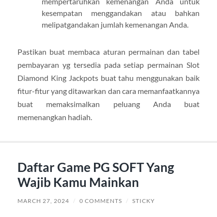
mempertaruhkan kemenangan Anda untuk
kesempatan menggandakan atau bahkan
melipatgandakan jumlah kemenangan Anda.
Pastikan buat membaca aturan permainan dan tabel
pembayaran yg tersedia pada setiap permainan Slot
Diamond King Jackpots buat tahu menggunakan baik
fitur-fitur yang ditawarkan dan cara memanfaatkannya
buat memaksimalkan peluang Anda buat
memenangkan hadiah.
Daftar Game PG SOFT Yang
Wajib Kamu Mainkan
MARCH 27, 2024
/
0 COMMENTS
/
STICKY