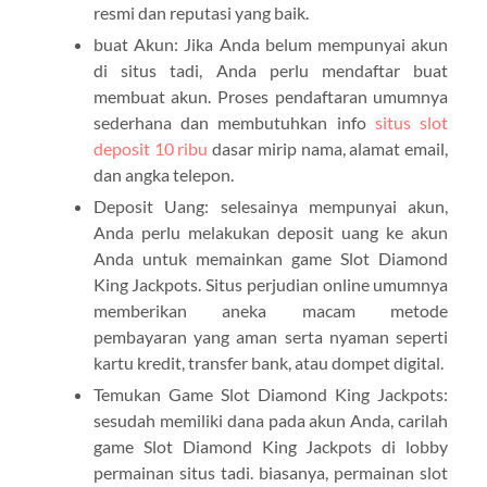
resmi dan reputasi yang baik.
buat Akun: Jika Anda belum mempunyai akun
di situs tadi, Anda perlu mendaftar buat
membuat akun. Proses pendaftaran umumnya
sederhana dan membutuhkan info
situs slot
deposit 10 ribu
dasar mirip nama, alamat email,
dan angka telepon.
Deposit Uang: selesainya mempunyai akun,
Anda perlu melakukan deposit uang ke akun
Anda untuk memainkan game Slot Diamond
King Jackpots. Situs perjudian online umumnya
memberikan aneka macam metode
pembayaran yang aman serta nyaman seperti
kartu kredit, transfer bank, atau dompet digital.
Temukan Game Slot Diamond King Jackpots:
sesudah memiliki dana pada akun Anda, carilah
game Slot Diamond King Jackpots di lobby
permainan situs tadi. biasanya, permainan slot