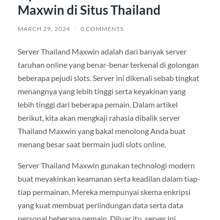
Maxwin di Situs Thailand
MARCH 29, 2024
/
0 COMMENTS
Server Thailand Maxwin adalah dari banyak server
taruhan online yang benar-benar terkenal di golongan
beberapa pejudi slots. Server ini dikenali sebab tingkat
menangnya yang lebih tinggi serta keyakinan yang
lebih tinggi dari beberapa pemain. Dalam artikel
berikut, kita akan mengkaji rahasia dibalik server
Thailand Maxwin yang bakal menolong Anda buat
menang besar saat bermain judi slots online.
Server Thailand Maxwin gunakan technologi modern
buat meyakinkan keamanan serta keadilan dalam tiap-
tiap permainan. Mereka mempunyai skema enkripsi
yang kuat membuat perlindungan data serta data
personal beberapa pemain. Diluar itu, server ini