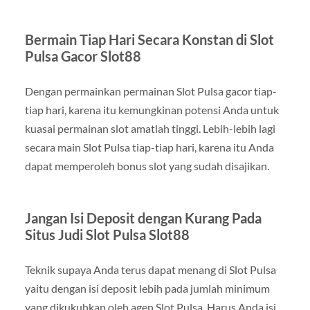
Bermain Tiap Hari Secara Konstan di Slot
Pulsa Gacor Slot88
Dengan permainkan permainan Slot Pulsa gacor tiap-
tiap hari, karena itu kemungkinan potensi Anda untuk
kuasai permainan slot amatlah tinggi. Lebih-lebih lagi
secara main Slot Pulsa tiap-tiap hari, karena itu Anda
dapat memperoleh bonus slot yang sudah disajikan.
Jangan Isi Deposit dengan Kurang Pada
Situs Judi Slot Pulsa Slot88
Teknik supaya Anda terus dapat menang di Slot Pulsa
yaitu dengan isi deposit lebih pada jumlah minimum
yang dikukuhkan oleh agen Slot Pulsa. Harus Anda isi