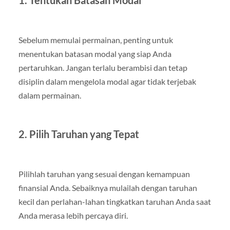
1. Tentukan Batasan Modal
Sebelum memulai permainan, penting untuk
menentukan batasan modal yang siap Anda
pertaruhkan. Jangan terlalu berambisi dan tetap
disiplin dalam mengelola modal agar tidak terjebak
dalam permainan.
2. Pilih Taruhan yang Tepat
Pilihlah taruhan yang sesuai dengan kemampuan
finansial Anda. Sebaiknya mulailah dengan taruhan
kecil dan perlahan-lahan tingkatkan taruhan Anda saat
Anda merasa lebih percaya diri.