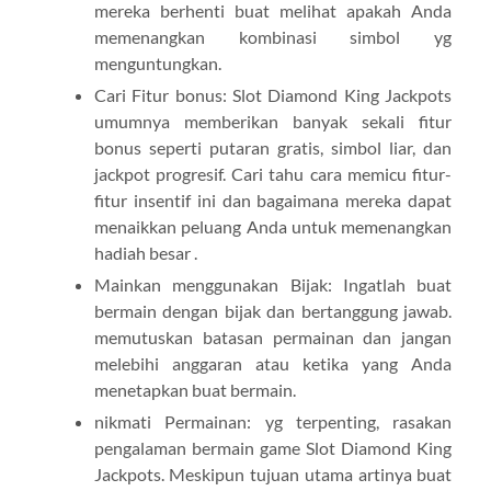
mereka berhenti buat melihat apakah Anda
memenangkan kombinasi simbol yg
menguntungkan.
Cari Fitur bonus: Slot Diamond King Jackpots
umumnya memberikan banyak sekali fitur
bonus seperti putaran gratis, simbol liar, dan
jackpot progresif. Cari tahu cara memicu fitur-
fitur insentif ini dan bagaimana mereka dapat
menaikkan peluang Anda untuk memenangkan
hadiah besar .
Mainkan menggunakan Bijak: Ingatlah buat
bermain dengan bijak dan bertanggung jawab.
memutuskan batasan permainan dan jangan
melebihi anggaran atau ketika yang Anda
menetapkan buat bermain.
nikmati Permainan: yg terpenting, rasakan
pengalaman bermain game Slot Diamond King
Jackpots. Meskipun tujuan utama artinya buat