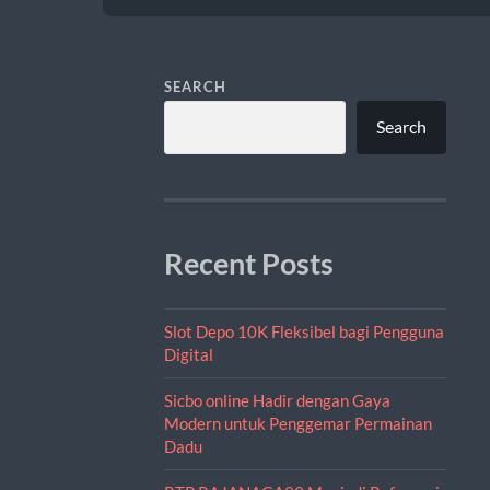
SEARCH
Search
Recent Posts
Slot Depo 10K Fleksibel bagi Pengguna
Digital
Sicbo online Hadir dengan Gaya
Modern untuk Penggemar Permainan
Dadu