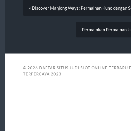
« Discover Mahjong Ways: Permainan Kuno dengan 
Permainkan Permainan Ju
© 2026
DAFTAR SITUS JUDI SLOT ONLINE TERBARU
TERPERCAYA 2023