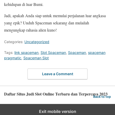
kehidupan di luar Bumi.
Jadi, apakah Anda siap untuk memulai perjalanan luar angkasa
yang epik? Unduh Spaceman sekarang dan mulailah
mengungkap rahasia alien kuno!
Categories:
Uncategorized
Tags:
link spaceman
,
Slot Spaceman
,
Spaceman
,
spaceman
pragmatic
,
Spaceman Slot
Leave a Comment
Daftar Situs Judi Slot Online Terbaru dan Terpercaya 2023
Back to top
Exit mobile version