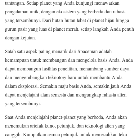
tantangan. Setiap planet yang Anda kunjungi menawarkan
pengalaman unik, dengan ekosistem yang berbeda dan rahasia
yang tersembunyi. Dari hutan-hutan lebat di planet hijau hingga
gurun pasir yang luas di planet merah, setiap langkah Anda penuh
dengan kejutan.
Salah satu aspek paling menarik dari Spaceman adalah
kemampuan untuk membangun dan mengelola basis Anda. Anda
dapat membangun fasilitas penelitian, menambang sumber daya,
dan mengembangkan teknologi baru untuk membantu Anda
dalam eksplorasi. Semakin maju basis Anda, semakin jauh Anda
dapat menjelajahi alam semesta dan mengungkap rahasia alien
yang tersembunyi.
Saat Anda menjelajahi planet-planet yang berbeda, Anda akan
menemukan artefak kuno, petunjuk, dan teknologi alien yang
canggih. Kumpulkan semua petunjuk untuk memecahkan teka-