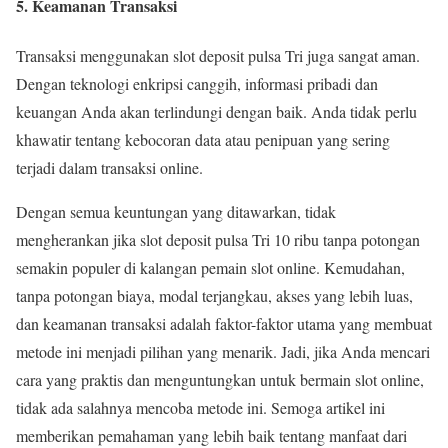
5. Keamanan Transaksi
Transaksi menggunakan slot deposit pulsa Tri juga sangat aman.
Dengan teknologi enkripsi canggih, informasi pribadi dan
keuangan Anda akan terlindungi dengan baik. Anda tidak perlu
khawatir tentang kebocoran data atau penipuan yang sering
terjadi dalam transaksi online.
Dengan semua keuntungan yang ditawarkan, tidak
mengherankan jika slot deposit pulsa Tri 10 ribu tanpa potongan
semakin populer di kalangan pemain slot online. Kemudahan,
tanpa potongan biaya, modal terjangkau, akses yang lebih luas,
dan keamanan transaksi adalah faktor-faktor utama yang membuat
metode ini menjadi pilihan yang menarik. Jadi, jika Anda mencari
cara yang praktis dan menguntungkan untuk bermain slot online,
tidak ada salahnya mencoba metode ini. Semoga artikel ini
memberikan pemahaman yang lebih baik tentang manfaat dari