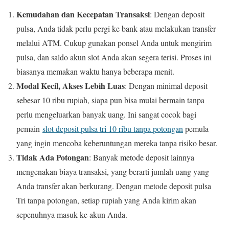
Kemudahan dan Kecepatan Transaksi
: Dengan deposit
pulsa, Anda tidak perlu pergi ke bank atau melakukan transfer
melalui ATM. Cukup gunakan ponsel Anda untuk mengirim
pulsa, dan saldo akun slot Anda akan segera terisi. Proses ini
biasanya memakan waktu hanya beberapa menit.
Modal Kecil, Akses Lebih Luas
: Dengan minimal deposit
sebesar 10 ribu rupiah, siapa pun bisa mulai bermain tanpa
perlu mengeluarkan banyak uang. Ini sangat cocok bagi
pemain
slot deposit pulsa tri 10 ribu tanpa potongan
pemula
yang ingin mencoba keberuntungan mereka tanpa risiko besar.
Tidak Ada Potongan
: Banyak metode deposit lainnya
mengenakan biaya transaksi, yang berarti jumlah uang yang
Anda transfer akan berkurang. Dengan metode deposit pulsa
Tri tanpa potongan, setiap rupiah yang Anda kirim akan
sepenuhnya masuk ke akun Anda.