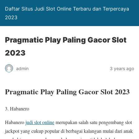
Daftar Situs Judi Slot Online Terbaru dan Terpercaya
2023
Pragmatic Play Paling Gacor Slot
2023
admin
3 years ago
Pragmatic Play Paling Gacor Slot 2023
3. Habanero
Habanero
judi slot online
merupakan salah satu pengembang slot
jackpot yang cukup popular di berbagai kalangan mulai dari anak