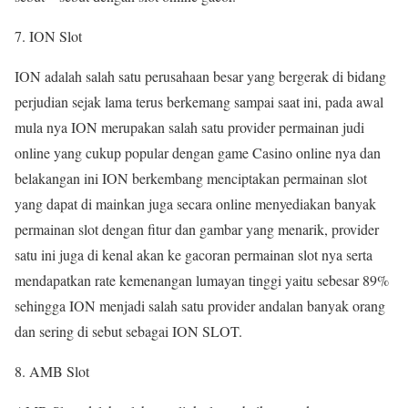
7. ION Slot
ION adalah salah satu perusahaan besar yang bergerak di bidang
perjudian sejak lama terus berkemang sampai saat ini, pada awal
mula nya ION merupakan salah satu provider permainan judi
online yang cukup popular dengan game Casino online nya dan
belakangan ini ION berkembang menciptakan permainan slot
yang dapat di mainkan juga secara online menyediakan banyak
permainan slot dengan fitur dan gambar yang menarik, provider
satu ini juga di kenal akan ke gacoran permainan slot nya serta
mendapatkan rate kemenangan lumayan tinggi yaitu sebesar 89%
sehingga ION menjadi salah satu provider andalan banyak orang
dan sering di sebut sebagai ION SLOT.
8. AMB Slot