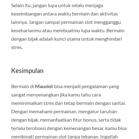
Selain itu, jangan lupa untuk selalu menjaga
keseimbangan antara waktu bermain dan aktivitas
lainnya. Jangan sampai permainan slot mengganggu
keseharianmu atau membuatmu lupa waktu. Bermain
dengan bijak adalah kunci utama untuk menghindari
stres.
Kesimpulan
Bermain di
Mauslot
bisa menjadi pengalaman yang
sangat menyenangkan jika kamu tahu cara
meminimalkan stres dan tetap bermain dengan santai.
Dengan memahami permainan, mengatur taruhan
dengan bijak, memanfaatkan fitur bonus, serta tidak
terlalu terobsesi dengan kemenangan besar, kamu bisa
menikmati permainan slot tanpa tekanan. Ingatlah