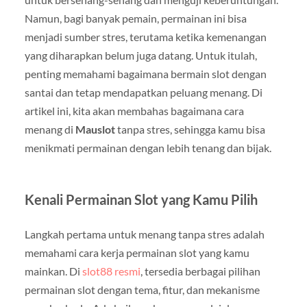
Namun, bagi banyak pemain, permainan ini bisa
menjadi sumber stres, terutama ketika kemenangan
yang diharapkan belum juga datang. Untuk itulah,
penting memahami bagaimana bermain slot dengan
santai dan tetap mendapatkan peluang menang. Di
artikel ini, kita akan membahas bagaimana cara
menang di
Mauslot
tanpa stres, sehingga kamu bisa
menikmati permainan dengan lebih tenang dan bijak.
Kenali Permainan Slot yang Kamu Pilih
Langkah pertama untuk menang tanpa stres adalah
memahami cara kerja permainan slot yang kamu
mainkan. Di
slot88 resmi
, tersedia berbagai pilihan
permainan slot dengan tema, fitur, dan mekanisme