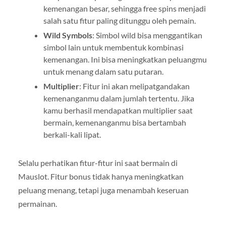
kemenangan besar, sehingga free spins menjadi
salah satu fitur paling ditunggu oleh pemain.
Wild Symbols
: Simbol wild bisa menggantikan
simbol lain untuk membentuk kombinasi
kemenangan. Ini bisa meningkatkan peluangmu
untuk menang dalam satu putaran.
Multiplier
: Fitur ini akan melipatgandakan
kemenanganmu dalam jumlah tertentu. Jika
kamu berhasil mendapatkan multiplier saat
bermain, kemenanganmu bisa bertambah
berkali-kali lipat.
Selalu perhatikan fitur-fitur ini saat bermain di
Mauslot. Fitur bonus tidak hanya meningkatkan
peluang menang, tetapi juga menambah keseruan
permainan.