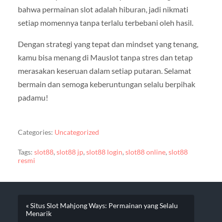
bahwa permainan slot adalah hiburan, jadi nikmati
setiap momennya tanpa terlalu terbebani oleh hasil.
Dengan strategi yang tepat dan mindset yang tenang,
kamu bisa menang di Mauslot tanpa stres dan tetap
merasakan keseruan dalam setiap putaran. Selamat
bermain dan semoga keberuntungan selalu berpihak
padamu!
Categories:
Uncategorized
Tags:
slot88
,
slot88 jp
,
slot88 login
,
slot88 online
,
slot88
resmi
« Situs Slot Mahjong Ways: Permainan yang Selalu
Menarik