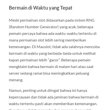
Bermain di Waktu yang Tepat
Meski permainan slot didasarkan pada sistem RNG
(Random Number Generator) yang acak, beberapa
pemain percaya bahwa ada waktu-waktu tertentu di
mana permainan slot lebih sering memberikan
kemenangan. Di Mauslot, tidak ada salahnya mencoba
bermain di waktu yang berbeda-beda untuk melihat
kapan permainan lebih “gacor”. Beberapa pemain
mengklaim bahwa bermain di malam hari atau saat
server sedang ramai bisa meningkatkan peluang
menang.
Namun, penting untuk diingat bahwa ini hanya
kepercayaan dan tidak ada jaminan bahwa bermain di
waktu tertentu pasti akan memberikan kemenangan.