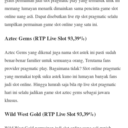
gratis permainan judi slot pragmatic play yang termasuk unik ini
memang lumayan menarik dimainkan sama pencinta game slot
online uang asli. Dapat disebutkan live rtp slot pragmatic selalu
tampilkan permainan game slot online yang satu ini.
Aztec Gems (RTP Live Slot 93,39%)
Aztec Gems yang dikenal juga nama slot astek ini pasti sudah
benar-benar familier untuk semuanya orang, Terutama fans
provider pragmatic play. Bagaimana tidak? Slot online pragmatic
yang memakai topik suku astek kuno ini lumayan banyak fans
judi slot online. Hingga lumrah saja bila rtp live slot pragmatic
hari ini selalu jadikan game slot aztec gems sebagai jawara
khusus.
Wild West Gold (RTP Live Slot 93,39%)
Wild West Gold permainan judi slot online uang asli rupiah