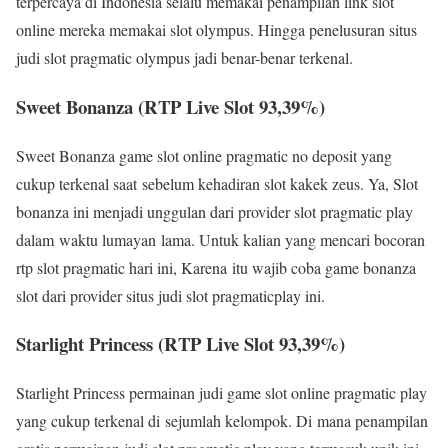
terpercaya di Indonesia selalu memakai penampilan link slot
online mereka memakai slot olympus. Hingga penelusuran situs
judi slot pragmatic olympus jadi benar-benar terkenal.
Sweet Bonanza (RTP Live Slot 93,39%)
Sweet Bonanza game slot online pragmatic no deposit yang
cukup terkenal saat sebelum kehadiran slot kakek zeus. Ya, Slot
bonanza ini menjadi unggulan dari provider slot pragmatic play
dalam waktu lumayan lama. Untuk kalian yang mencari bocoran
rtp slot pragmatic hari ini, Karena itu wajib coba game bonanza
slot dari provider situs judi slot pragmaticplay ini.
Starlight Princess (RTP Live Slot 93,39%)
Starlight Princess permainan judi game slot online pragmatic play
yang cukup terkenal di sejumlah kelompok. Di mana penampilan