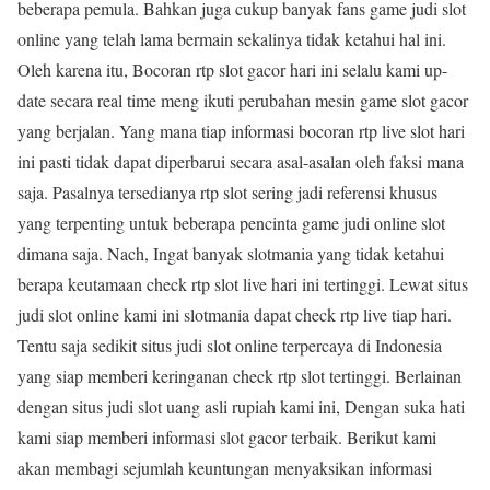
beberapa pemula. Bahkan juga cukup banyak fans game judi slot
online yang telah lama bermain sekalinya tidak ketahui hal ini.
Oleh karena itu, Bocoran rtp slot gacor hari ini selalu kami up-
date secara real time meng ikuti perubahan mesin game slot gacor
yang berjalan. Yang mana tiap informasi bocoran rtp live slot hari
ini pasti tidak dapat diperbarui secara asal-asalan oleh faksi mana
saja. Pasalnya tersedianya rtp slot sering jadi referensi khusus
yang terpenting untuk beberapa pencinta game judi online slot
dimana saja. Nach, Ingat banyak slotmania yang tidak ketahui
berapa keutamaan check rtp slot live hari ini tertinggi. Lewat situs
judi slot online kami ini slotmania dapat check rtp live tiap hari.
Tentu saja sedikit situs judi slot online terpercaya di Indonesia
yang siap memberi keringanan check rtp slot tertinggi. Berlainan
dengan situs judi slot uang asli rupiah kami ini, Dengan suka hati
kami siap memberi informasi slot gacor terbaik. Berikut kami
akan membagi sejumlah keuntungan menyaksikan informasi