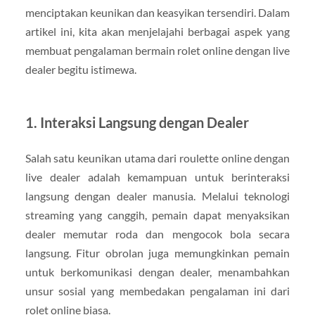
menciptakan keunikan dan keasyikan tersendiri. Dalam
artikel ini, kita akan menjelajahi berbagai aspek yang
membuat pengalaman bermain rolet online dengan live
dealer begitu istimewa.
1. Interaksi Langsung dengan Dealer
Salah satu keunikan utama dari roulette online dengan
live dealer adalah kemampuan untuk berinteraksi
langsung dengan dealer manusia. Melalui teknologi
streaming yang canggih, pemain dapat menyaksikan
dealer memutar roda dan mengocok bola secara
langsung. Fitur obrolan juga memungkinkan pemain
untuk berkomunikasi dengan dealer, menambahkan
unsur sosial yang membedakan pengalaman ini dari
rolet online biasa.