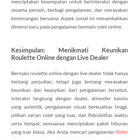
menciptakan kesempatan untuk berinteraksi dengan
sesama pemain, berbagi pengalaman, dan merayakan
kemenangan bersama. Aspek sosial ini menambahkan
dimensi baru pada pengalaman bermain rolet online.
Kesimpulan: Menikmati Keunikan
Roulette Online dengan Live Dealer
Bermain roulette online dengan live dealer tidak hanya
tentang perjudian, tetapi juga tentang merasakan
keunikan dan keasyikan dari pengalaman tersebut.
Interaksi langsung dengan dealer, atmosfer kasino
yang autentik, pengalaman visual berkualitas tinggi,
pilihan varian rolet yang luas, dan fleksibilitas waktu
serta tempat, semuanya menciptakan paket hiburan
yang luar biasa. Jika Anda mencari pengalaman
Rolet