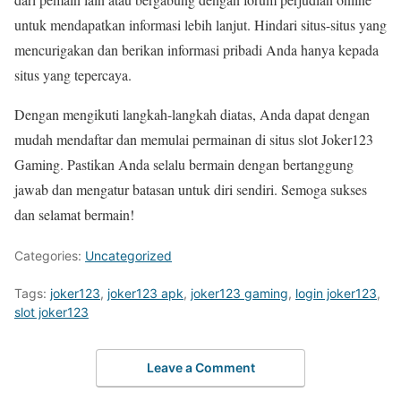
untuk mendapatkan informasi lebih lanjut. Hindari situs-situs yang
mencurigakan dan berikan informasi pribadi Anda hanya kepada
situs yang tepercaya.
Dengan mengikuti langkah-langkah diatas, Anda dapat dengan
mudah mendaftar dan memulai permainan di situs slot Joker123
Gaming. Pastikan Anda selalu bermain dengan bertanggung
jawab dan mengatur batasan untuk diri sendiri. Semoga sukses
dan selamat bermain!
Categories:
Uncategorized
Tags:
joker123
,
joker123 apk
,
joker123 gaming
,
login joker123
,
slot joker123
Leave a Comment