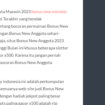
gota Maxwin 2023
bonus new member
ni Terakhir yang hendak
entang bocoran permainan Bonus New
tungan Bonus New Anggota sehari-
saja, situs Bonus New Anggota 2023
tinggi Bulan ini khusus beberapa slotter
r x500. Karena itu jangan pernah
r bocoran Bonus New Anggota
ay indonesia ini adalah perkumpulan
semuanya web-site judi Bonus New
 dengan hadiah jekpot paling besar
ots paling gacor x500 adalah rtp