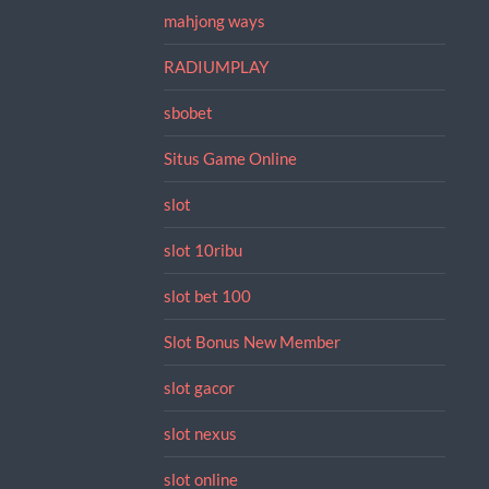
mahjong ways
RADIUMPLAY
sbobet
Situs Game Online
slot
slot 10ribu
slot bet 100
Slot Bonus New Member
slot gacor
slot nexus
slot online