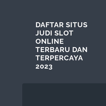
DAFTAR SITUS
JUDI SLOT
ONLINE
TERBARU DAN
TERPERCAYA
2023