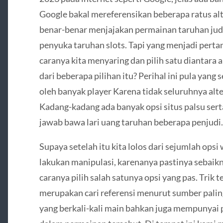
Google bakal mereferensikan beberapa ratus alte
benar-benar menjajakan permainan taruhan judi
penyuka taruhan slots. Tapi yang menjadi pert
caranya kita menyaring dan pilih satu diantara a
dari beberapa pilihan itu? Perihal ini pula yang 
oleh banyak player Karena tidak seluruhnya alter
Kadang-kadang ada banyak opsi situs palsu ser
jawab bawa lari uang taruhan beberapa penjudi.
Supaya setelah itu kita lolos dari sejumlah opsi
lakukan manipulasi, karenanya pastinya sebaik
caranya pilih salah satunya opsi yang pas. Trik
merupakan cari referensi menurut sumber palin
yang berkali-kali main bahkan juga mempunyai 