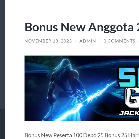
Bonus New Anggota
NOVEMBER 13, 2023
/
ADMIN
/
0 COMMENTS
Bonus New Peserta 100 Depo 25 Bonus 25 Hari