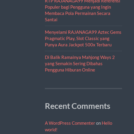
RTP RAJANAGA99 Menjadi Referensi
Populer bagi Pengguna yang Ingin
Membaca Pola Permainan Secara
Santai
Menyelami RAJANAGA99 Aztec Gems
Pragmatic Play, Slot Classic yang
Punya Aura Jackpot 500x Terbaru
Di Balik Ramainya Mahjong Ways 2
yang Semakin Sering Dibahas
Pengguna Hiburan Online
Recent Comments
A WordPress Commenter
on
Hello
world!