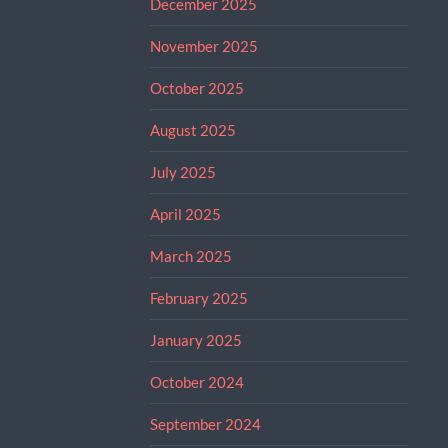
December 2025
November 2025
October 2025
August 2025
July 2025
April 2025
March 2025
February 2025
January 2025
October 2024
September 2024