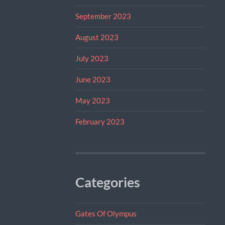
September 2023
August 2023
July 2023
June 2023
May 2023
February 2023
Categories
Gates Of Olympus