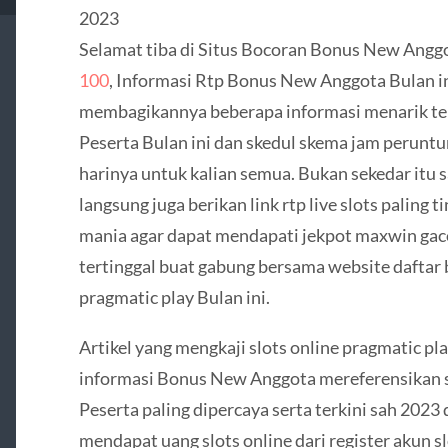
2023
Selamat tiba di Situs Bocoran Bonus New Ang
100
, Informasi Rtp Bonus New Anggota Bulan i
membagikannya beberapa informasi menarik t
Peserta Bulan ini dan skedul skema jam perun
harinya untuk kalian semua. Bukan sekedar itu 
langsung juga berikan link rtp live slots paling 
mania agar dapat mendapati jekpot maxwin gaco
tertinggal buat gabung bersama website dafta
pragmatic play Bulan ini.
Artikel yang mengkaji slots online pragmatic pl
informasi Bonus New Anggota mereferensikan 
Peserta paling dipercaya serta terkini sah 2023
mendapat uang slots online dari register akun sl