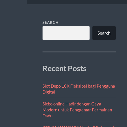
SEARCH
Search
Recent Posts
Slot Depo 10K Fleksibel bagi Pengguna
Digital
Sicbo online Hadir dengan Gaya
Modern untuk Penggemar Permainan
Dadu