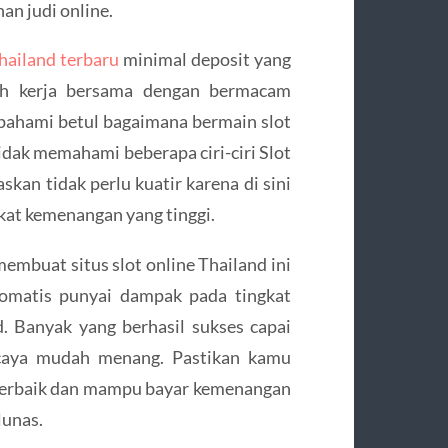
an judi online.
thailand terbaru
minimal deposit yang
lah kerja bersama dengan bermacam
pahami betul bagaimana bermain slot
tidak memahami beberapa ciri-ciri Slot
kan tidak perlu kuatir karena di sini
kat kemenangan yang tinggi.
embuat situs slot online Thailand ini
tomatis punyai dampak pada tingkat
. Banyak yang berhasil sukses capai
rcaya mudah menang. Pastikan kamu
 terbaik dan mampu bayar kemenangan
lunas.