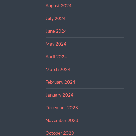
August 2024
July 2024
June 2024
May 2024
April 2024
March 2024
February 2024
January 2024
December 2023
November 2023
October 2023