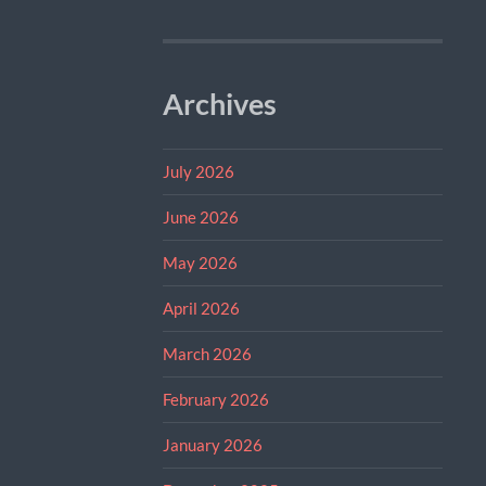
Archives
July 2026
June 2026
May 2026
April 2026
March 2026
February 2026
January 2026