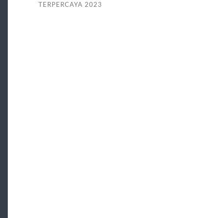
TERPERCAYA 2023