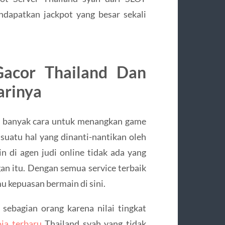
ndapatkan jackpot yang besar sekali
Gacor Thailand Dan
arinya
ada banyak cara untuk menangkan game
 suatu hal yang dinanti-nantikan oleh
n di agen judi online tidak ada yang
n itu. Dengan semua service terbaik
u kepuasan bermain di sini.
 sebagian orang karena nilai tingkat
ja terbaru
Thailand syah yang tidak