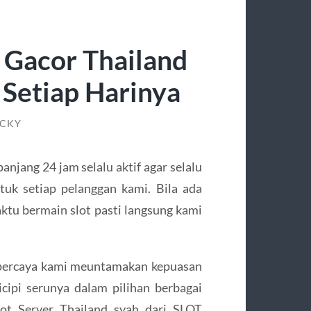
t Gacor Thailand
Setiap Harinya
ICKY
panjang 24 jam selalu aktif agar selalu
uk setiap pelanggan kami. Bila ada
tu bermain slot pasti langsung kami
terpercaya kami meuntamakan kepuasan
ipi serunya dalam pilihan berbagai
lot Server Thailand syah dari SLOT