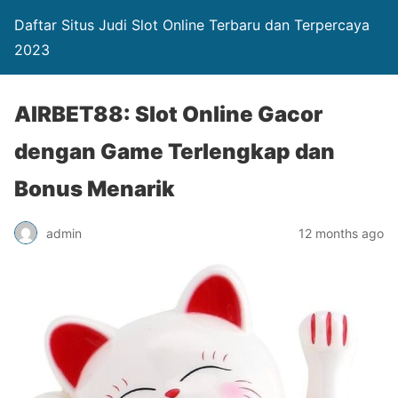
Daftar Situs Judi Slot Online Terbaru dan Terpercaya
2023
AIRBET88: Slot Online Gacor
dengan Game Terlengkap dan
Bonus Menarik
admin
12 months ago