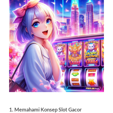
1. Memahami Konsep Slot Gacor