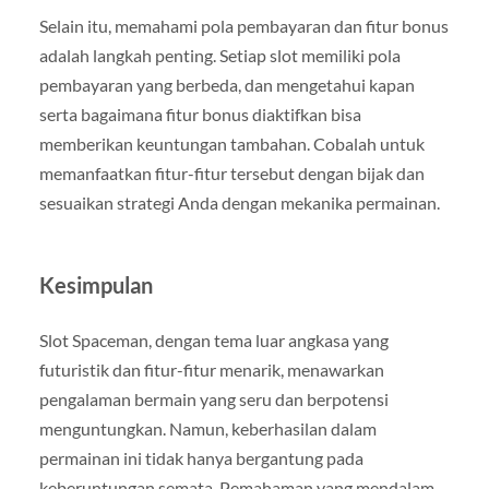
Selain itu, memahami pola pembayaran dan fitur bonus
adalah langkah penting. Setiap slot memiliki pola
pembayaran yang berbeda, dan mengetahui kapan
serta bagaimana fitur bonus diaktifkan bisa
memberikan keuntungan tambahan. Cobalah untuk
memanfaatkan fitur-fitur tersebut dengan bijak dan
sesuaikan strategi Anda dengan mekanika permainan.
Kesimpulan
Slot Spaceman, dengan tema luar angkasa yang
futuristik dan fitur-fitur menarik, menawarkan
pengalaman bermain yang seru dan berpotensi
menguntungkan. Namun, keberhasilan dalam
permainan ini tidak hanya bergantung pada
keberuntungan semata. Pemahaman yang mendalam