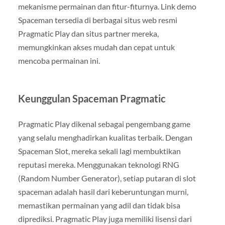
mekanisme permainan dan fitur-fiturnya. Link demo
Spaceman tersedia di berbagai situs web resmi
Pragmatic Play dan situs partner mereka,
memungkinkan akses mudah dan cepat untuk
mencoba permainan ini.
Keunggulan Spaceman Pragmatic
Pragmatic Play dikenal sebagai pengembang game
yang selalu menghadirkan kualitas terbaik. Dengan
Spaceman Slot, mereka sekali lagi membuktikan
reputasi mereka. Menggunakan teknologi RNG
(Random Number Generator), setiap putaran di slot
spaceman adalah hasil dari keberuntungan murni,
memastikan permainan yang adil dan tidak bisa
diprediksi. Pragmatic Play juga memiliki lisensi dari