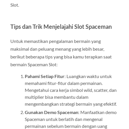
Slot.
Tips dan Trik Menjelajahi Slot Spaceman
Untuk memastikan pengalaman bermain yang
maksimal dan peluang menang yang lebih besar,
berikut beberapa tips yang bisa kamu terapkan saat
bermain Spaceman Slot:
Pahami Setiap Fitur
: Luangkan waktu untuk
memahami fitur-fitur dalam permainan.
Mengetahui cara kerja simbol wild, scatter, dan
multiplier bisa membantu dalam
mengembangkan strategi bermain yang efektif.
Gunakan Demo Spaceman
: Manfaatkan demo
Spaceman untuk berlatih dan mengenal
permainan sebelum bermain dengan uang