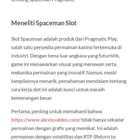
Meneliti Spaceman Slot
Slot Spaceman adalah produk dari Pragmatic Play,
salah satu penyedia permainan kasino terkemuka di
industri. Dengan tema luar angkasa yang futuristik,
game ini menawarkan visual yang menawan serta
mekanika permainan yang inovatif. Namun, meski
tampilannya menarik, pemahaman mendalam tentang
cara kerja slot ini adalah kunci untuk meraih
kemenangan besar.
Pertama, penting untuk memahami bahwa
https://www.alexisvaldes.com/
tidak hanya sekadar
permainan dengan grafis yang memikat. Ini adalah
permainan dengan volatilitas dan RTP (Return to