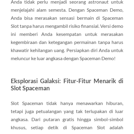
Anda tidak perlu menjadi seorang astronaut untuk
menjelajahi alam semesta. Dengan Spaceman Demo,
Anda bisa merasakan sensasi bermain di Spaceman
Slot tanpa harus mengambil risiko finansial. Versi demo
ini memberi Anda kesempatan untuk merasakan
kegembiraan dan ketegangan permainan tanpa harus
khawatir kehilangan uang. Persiapkan diri Anda untuk
meluncur ke luar angkasa dengan Spaceman Demo!
Eksplorasi Galaksi: Fitur-Fitur Menarik di
Slot Spaceman
Slot Spaceman tidak hanya menawarkan hiburan,
tetapi juga petualangan yang tak terlupakan di luar
angkasa. Dari putaran gratis hingga simbol-simbol
khusus, setiap detik di Spaceman Slot adalah