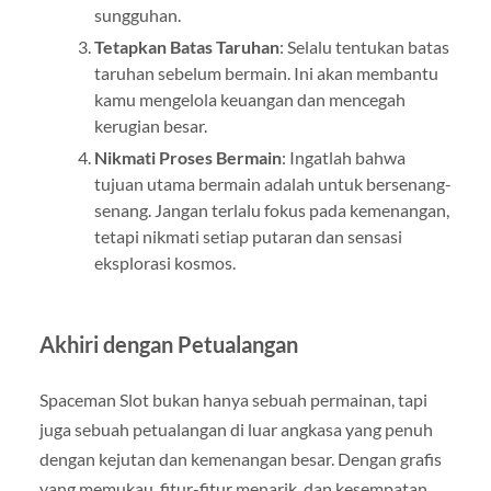
sungguhan.
Tetapkan Batas Taruhan
: Selalu tentukan batas
taruhan sebelum bermain. Ini akan membantu
kamu mengelola keuangan dan mencegah
kerugian besar.
Nikmati Proses Bermain
: Ingatlah bahwa
tujuan utama bermain adalah untuk bersenang-
senang. Jangan terlalu fokus pada kemenangan,
tetapi nikmati setiap putaran dan sensasi
eksplorasi kosmos.
Akhiri dengan Petualangan
Spaceman Slot bukan hanya sebuah permainan, tapi
juga sebuah petualangan di luar angkasa yang penuh
dengan kejutan dan kemenangan besar. Dengan grafis
yang memukau, fitur-fitur menarik, dan kesempatan