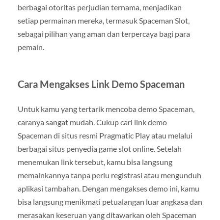
berbagai otoritas perjudian ternama, menjadikan
setiap permainan mereka, termasuk Spaceman Slot,
sebagai pilihan yang aman dan terpercaya bagi para
pemain.
Cara Mengakses Link Demo Spaceman
Untuk kamu yang tertarik mencoba demo Spaceman,
caranya sangat mudah. Cukup cari link demo
Spaceman di situs resmi Pragmatic Play atau melalui
berbagai situs penyedia game slot online. Setelah
menemukan link tersebut, kamu bisa langsung
memainkannya tanpa perlu registrasi atau mengunduh
aplikasi tambahan. Dengan mengakses demo ini, kamu
bisa langsung menikmati petualangan luar angkasa dan
merasakan keseruan yang ditawarkan oleh Spaceman