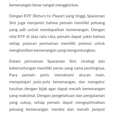
kemenangan besar sangat menggiurkan.
Dengan RTP (Return to Player) yang tinggi, Spaceman
Slot juga menjamin bahwa pemain memiliki peluang
yang adil untuk mendapatkan kemenangan. Dengan
nilai RTP di atas rata-rata, pemain dapat yakin bahwa
setiap putaran permainan memiliki potensi untuk
menghasilkan kemenangan yang menguntungkan.
Dalam permainan Spaceman Slot, strategi dan
keberuntungan memiliki peran yang sama pentingnya.
Para pemain perlu memahami aturan main,
mempelajari pola-pola kemenangan, dan mengatur
taruhan dengan bijak agar dapat meraih kemenangan
yang maksimal. Dengan pengetahuan dan pengalaman
yang cukup, setiap pemain dapat mengoptimalkan
peluang kemenangan mereka dan meraih jackpot