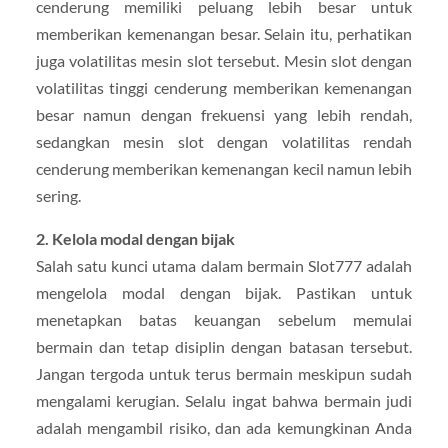
cenderung memiliki peluang lebih besar untuk
memberikan kemenangan besar. Selain itu, perhatikan
juga volatilitas mesin slot tersebut. Mesin slot dengan
volatilitas tinggi cenderung memberikan kemenangan
besar namun dengan frekuensi yang lebih rendah,
sedangkan mesin slot dengan volatilitas rendah
cenderung memberikan kemenangan kecil namun lebih
sering.
2. Kelola modal dengan bijak
Salah satu kunci utama dalam bermain Slot777 adalah
mengelola modal dengan bijak. Pastikan untuk
menetapkan batas keuangan sebelum memulai
bermain dan tetap disiplin dengan batasan tersebut.
Jangan tergoda untuk terus bermain meskipun sudah
mengalami kerugian. Selalu ingat bahwa bermain judi
adalah mengambil risiko, dan ada kemungkinan Anda