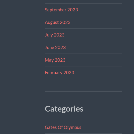
September 2023
August 2023
July 2023
June 2023
May 2023
February 2023
Categories
Gates Of Olympus