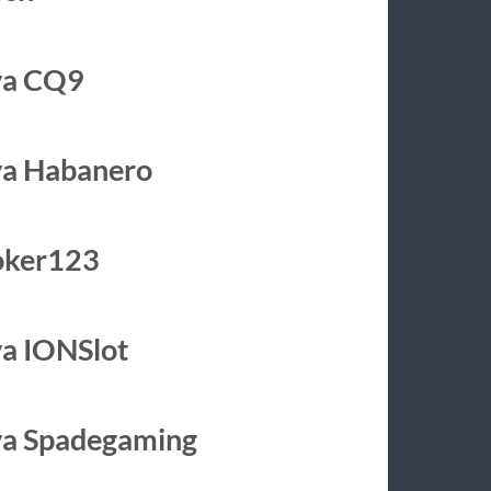
aya CQ9
aya Habanero
Joker123
ya IONSlot
aya Spadegaming