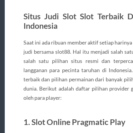
Situs Judi Slot Slot Terbaik
Indonesia
Saat ini ada ribuan member aktif setiap harin
judi bersama slot88. Hal itu menjadi salah s
salah satu pilihan situs resmi dan terper
langganan para pecinta taruhan di Indonesi
terbaik dan pilihan permainan dari banyak pili
dunia. Berikut adalah daftar pilihan provider 
oleh para player:
1. Slot Online Pragmatic Play