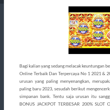
Bagi kalian yang sedang melacak keuntungan ber
Online Terbaik Dan Terpercaya No 1 2021 & 20
urusan yang paling menyenangkan, merupak
paling baru 2023, sesudah berikut mengencerk
simpanan bank. Tentu saja urusan itu sa
BONUS JACKPOT TERBESAR 200% SLOT ON