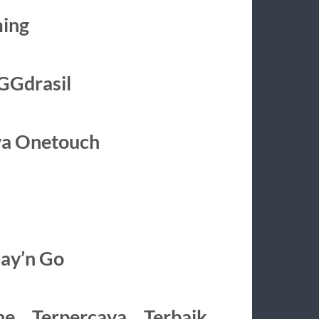
ming
YGGdrasil
aya Onetouch
lay’n Go
ne Terpercaya Terbaik