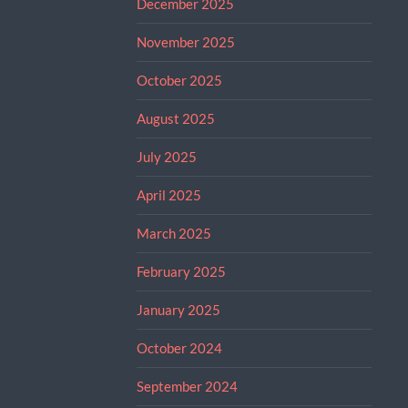
December 2025
November 2025
October 2025
August 2025
July 2025
April 2025
March 2025
February 2025
January 2025
October 2024
September 2024