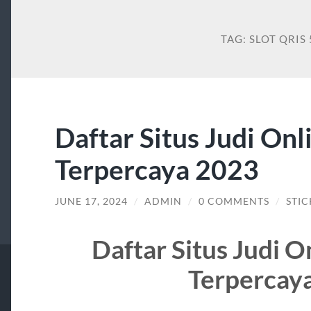
TAG:
SLOT QRIS 
Daftar Situs Judi Onl
Terpercaya 2023
JUNE 17, 2024
/
ADMIN
/
0 COMMENTS
/
STIC
Daftar Situs Judi O
Terpercay