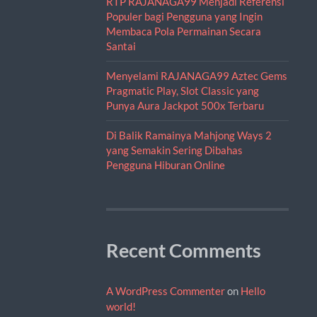
RTP RAJANAGA99 Menjadi Referensi
Populer bagi Pengguna yang Ingin
Membaca Pola Permainan Secara
Santai
Menyelami RAJANAGA99 Aztec Gems
Pragmatic Play, Slot Classic yang
Punya Aura Jackpot 500x Terbaru
Di Balik Ramainya Mahjong Ways 2
yang Semakin Sering Dibahas
Pengguna Hiburan Online
Recent Comments
A WordPress Commenter
on
Hello
world!