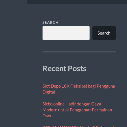
SEARCH
Search
Recent Posts
Slot Depo 10K Fleksibel bagi Pengguna
Digital
Sicbo online Hadir dengan Gaya
Modern untuk Penggemar Permainan
Dadu