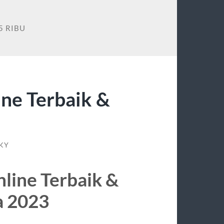
5 RIBU
ine Terbaik &
KY
nline Terbaik &
a 2023