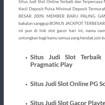
Situs Judi Slot Online Terbaik dan Terpercaya
Kecil Deposit Pulsa Minimal Deposit Term
BESAR 200% MEMBER BARU PALING GA
bakalan sanggup BONUS JACKPOT TERBESAR!!!
ini pun di link slot gacor hari ini, nama nam
untungkan bagi kamu semua yang hendak join bar
Situs Judi Slot Terbai
Pragmatic Play
Situs Judi Slot Online PG S
Situs Judi Slot Gacor Playt