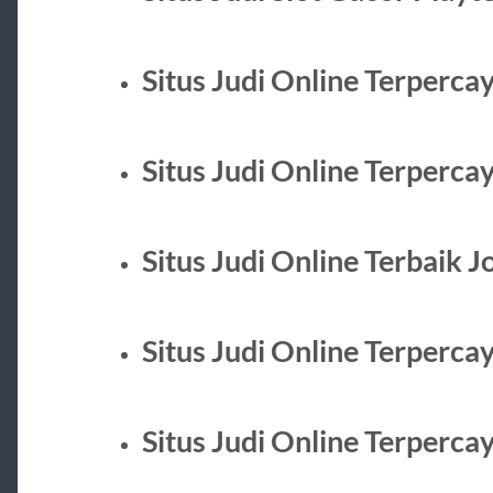
Situs Judi Online Terperc
Situs Judi Online Terperc
Situs Judi Online Terbaik 
Situs Judi Online Terperca
Situs Judi Online Terperc