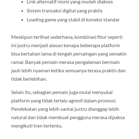
Link alternatif resmi yang mudah diakses
Sistem transaksi digital yang praktis
Loading game yang stabil di koneksi standar
Meskipun terlihat sederhana, kombinasi fitur seperti
ini justru menjadi alasan kenapa beberapa platform
bisa bertahan lama di tengah persaingan yang semakin
ramai. Banyak pemain merasa pengalaman bermain
jauh lebih nyaman ketika semuanya terasa praktis dan
tidak berlebihan.
Selain itu, sebagian pemain juga mulai menyukai
platform yang tidak terlalu agresif dalam promosi.
Pendekatan yang lebih santai justru dianggap lebih
natural dan tidak membuat pengguna merasa dipaksa
mengikuti tren tertentu.