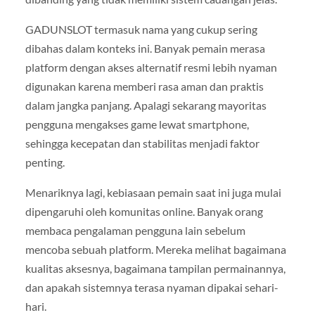
GADUNSLOT termasuk nama yang cukup sering
dibahas dalam konteks ini. Banyak pemain merasa
platform dengan akses alternatif resmi lebih nyaman
digunakan karena memberi rasa aman dan praktis
dalam jangka panjang. Apalagi sekarang mayoritas
pengguna mengakses game lewat smartphone,
sehingga kecepatan dan stabilitas menjadi faktor
penting.
Menariknya lagi, kebiasaan pemain saat ini juga mulai
dipengaruhi oleh komunitas online. Banyak orang
membaca pengalaman pengguna lain sebelum
mencoba sebuah platform. Mereka melihat bagaimana
kualitas aksesnya, bagaimana tampilan permainannya,
dan apakah sistemnya terasa nyaman dipakai sehari-
hari.