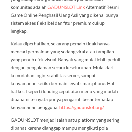
komunitas adalah
GADUNSLOT Link
Alternatif Resmi
Game Online Penghasil Uang Asli yang dikenal punya
sistem akses fleksibel dan fitur premium cukup
lengkap.
Kalau diperhatikan, sekarang pemain tidak hanya
mencari permainan yang sedang viral atau tampilan
yang penuh efek visual. Banyak yang mulai lebih peduli
dengan pengalaman secara keseluruhan. Mulai dari
kemudahan login, stabilitas server, sampai
kenyamanan ketika bermain lewat smartphone. Hal-
hal kecil seperti loading cepat atau menu yang mudah
dipahami ternyata punya pengaruh besar terhadap
kenyamanan pengguna.
https://gadunslot.org/
GADUNSLOT menjadi salah satu platform yang sering
dibahas karena dianggap mampu mengikuti pola