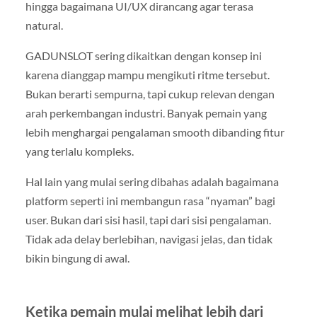
hingga bagaimana UI/UX dirancang agar terasa
natural.
GADUNSLOT sering dikaitkan dengan konsep ini
karena dianggap mampu mengikuti ritme tersebut.
Bukan berarti sempurna, tapi cukup relevan dengan
arah perkembangan industri. Banyak pemain yang
lebih menghargai pengalaman smooth dibanding fitur
yang terlalu kompleks.
Hal lain yang mulai sering dibahas adalah bagaimana
platform seperti ini membangun rasa “nyaman” bagi
user. Bukan dari sisi hasil, tapi dari sisi pengalaman.
Tidak ada delay berlebihan, navigasi jelas, dan tidak
bikin bingung di awal.
Ketika pemain mulai melihat lebih dari