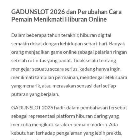
GADUNSLOT 2026 dan Perubahan Cara
Pemain Menikmati Hiburan Online
Dalam beberapa tahun terakhir, hiburan digital
semakin dekat dengan kehidupan sehari-hari. Banyak
orang menjadikan game online sebagai pelarian ringan
setelah rutinitas yang padat. Tidak selalu tentang
mengejar sesuatu secara serius, kadang hanya ingin
menikmati tampilan permainan, mendengar efek suara
yang menarik, atau merasakan sensasi dari setiap
putaran yang berjalan.
GADUNSLOT 2026 hadir dalam pembahasan tersebut
sebagai representasi platform hiburan daring yang
mencoba mengikuti karakter pemain modern. Ada
kebutuhan terhadap pengalaman yang lebih praktis,