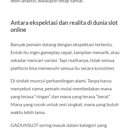
lebih analitis, walaupun tetap santai.
Antara ekspektasi dan realita di dunia slot
online
Banyak pemain datang dengan ekspektasi tertentu.
Entah itu ingin gameplay cepat, tampilan menarik, atau
sekadar mencari variasi. Tapi realitanya, tidak semua
platform bisa memenuhi semua itu secara konsisten.
Di sinilah muncul perbandingan alami. Tanpa harus
menyebut nama, pemain mulai membedakan mana
yang terasa “ringan” dan mana yang terasa “berat”.
Mana yang cocok untuk sesi singkat, mana yang butuh
waktu lebih lama.
GADUNSLOT sering masuk dalam kategori yang