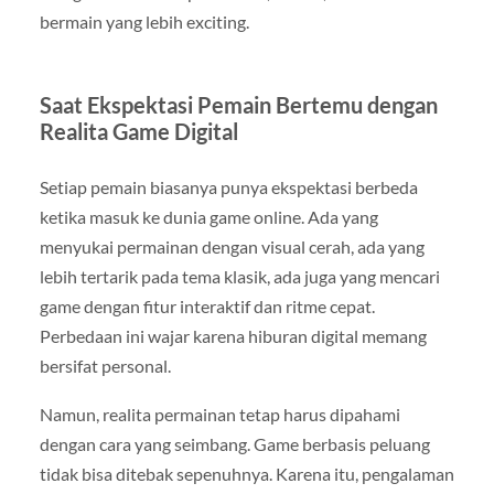
bermain yang lebih exciting.
Saat Ekspektasi Pemain Bertemu dengan
Realita Game Digital
Setiap pemain biasanya punya ekspektasi berbeda
ketika masuk ke dunia game online. Ada yang
menyukai permainan dengan visual cerah, ada yang
lebih tertarik pada tema klasik, ada juga yang mencari
game dengan fitur interaktif dan ritme cepat.
Perbedaan ini wajar karena hiburan digital memang
bersifat personal.
Namun, realita permainan tetap harus dipahami
dengan cara yang seimbang. Game berbasis peluang
tidak bisa ditebak sepenuhnya. Karena itu, pengalaman