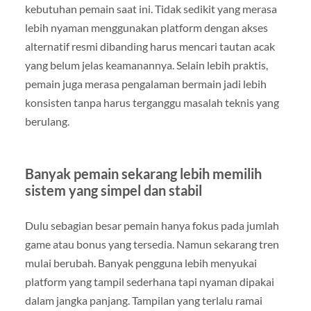
kebutuhan pemain saat ini. Tidak sedikit yang merasa
lebih nyaman menggunakan platform dengan akses
alternatif resmi dibanding harus mencari tautan acak
yang belum jelas keamanannya. Selain lebih praktis,
pemain juga merasa pengalaman bermain jadi lebih
konsisten tanpa harus terganggu masalah teknis yang
berulang.
Banyak pemain sekarang lebih memilih
sistem yang simpel dan stabil
Dulu sebagian besar pemain hanya fokus pada jumlah
game atau bonus yang tersedia. Namun sekarang tren
mulai berubah. Banyak pengguna lebih menyukai
platform yang tampil sederhana tapi nyaman dipakai
dalam jangka panjang. Tampilan yang terlalu ramai