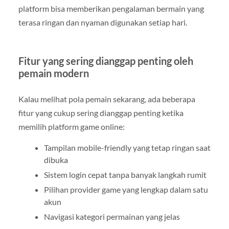
platform bisa memberikan pengalaman bermain yang
terasa ringan dan nyaman digunakan setiap hari.
Fitur yang sering dianggap penting oleh
pemain modern
Kalau melihat pola pemain sekarang, ada beberapa
fitur yang cukup sering dianggap penting ketika
memilih platform game online:
Tampilan mobile-friendly yang tetap ringan saat
dibuka
Sistem login cepat tanpa banyak langkah rumit
Pilihan provider game yang lengkap dalam satu
akun
Navigasi kategori permainan yang jelas