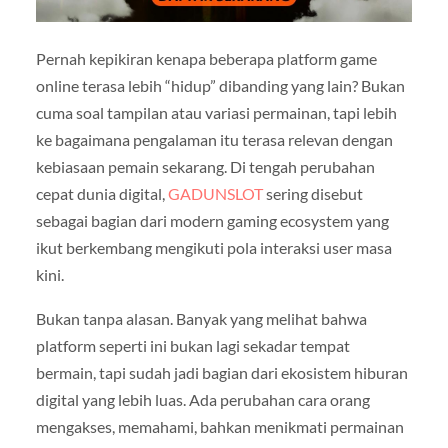
Pernah kepikiran kenapa beberapa platform game
online terasa lebih “hidup” dibanding yang lain? Bukan
cuma soal tampilan atau variasi permainan, tapi lebih
ke bagaimana pengalaman itu terasa relevan dengan
kebiasaan pemain sekarang. Di tengah perubahan
cepat dunia digital,
GADUNSLOT
sering disebut
sebagai bagian dari modern gaming ecosystem yang
ikut berkembang mengikuti pola interaksi user masa
kini.
Bukan tanpa alasan. Banyak yang melihat bahwa
platform seperti ini bukan lagi sekadar tempat
bermain, tapi sudah jadi bagian dari ekosistem hiburan
digital yang lebih luas. Ada perubahan cara orang
mengakses, memahami, bahkan menikmati permainan