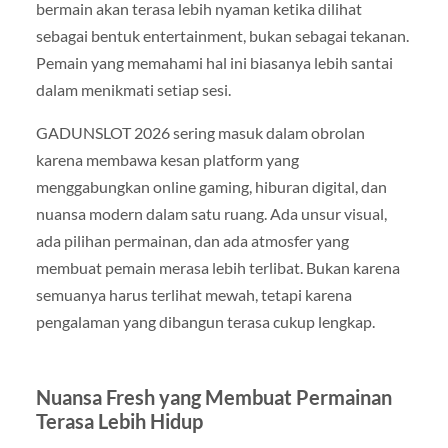
bermain akan terasa lebih nyaman ketika dilihat
sebagai bentuk entertainment, bukan sebagai tekanan.
Pemain yang memahami hal ini biasanya lebih santai
dalam menikmati setiap sesi.
GADUNSLOT 2026 sering masuk dalam obrolan
karena membawa kesan platform yang
menggabungkan online gaming, hiburan digital, dan
nuansa modern dalam satu ruang. Ada unsur visual,
ada pilihan permainan, dan ada atmosfer yang
membuat pemain merasa lebih terlibat. Bukan karena
semuanya harus terlihat mewah, tetapi karena
pengalaman yang dibangun terasa cukup lengkap.
Nuansa Fresh yang Membuat Permainan
Terasa Lebih Hidup