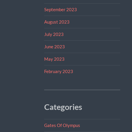
September 2023
August 2023
July 2023
June 2023
May 2023
February 2023
Categories
Gates Of Olympus