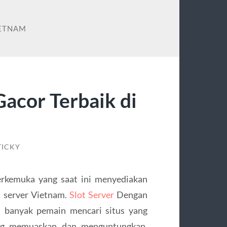
IETNAM
 Gacor Terbaik di
TICKY
erkemuka yang saat ini menyediakan
t server Vietnam.
Slot Server
Dengan
, banyak pemain mencari situs yang
ng memuaskan dan menguntungkan.