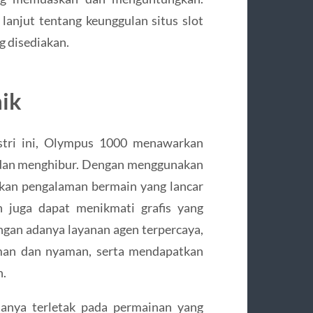
 lanjut tentang keunggulan situs slot
g disediakan.
aik
dustri ini, Olympus 1000 menawarkan
 dan menghibur. Dengan menggunakan
ikan pengalaman bermain yang lancar
n juga dapat menikmati grafis yang
ngan adanya layanan agen terpercaya,
man dan nyaman, serta mendapatkan
n.
hanya terletak pada permainan yang