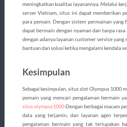
meningkatkan kualitas layanannya. Melalui kerj
server Vietnam, situs ini dapat memberikan p
para pemain. Dengan sistem permainan yang fa
dapat bermain dengan nyaman dan tanpa rasa k
dengan adanya layanan customer service yang 
bantuan dan solusi ketika mengalami kendala s
Kesimpulan
Sebagai kesimpulan, situs slot Olympus 1000 m
pemain yang mencari pengalaman bermain y
situs olympus1000
Dengan berbagai macam per
data yang terjamin, dan layanan agen terp
pengalaman bermain yang tak terlupakan b