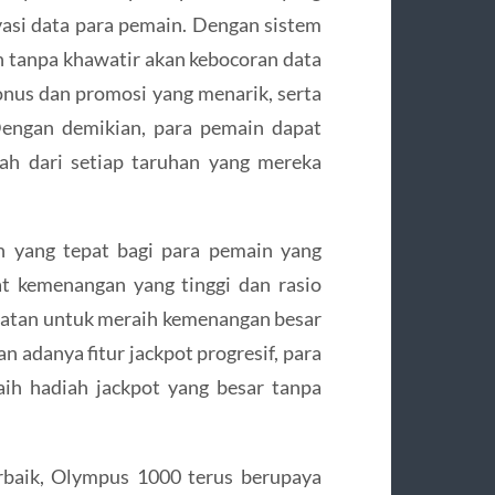
vasi data para pemain. Dengan sistem
 tanpa khawatir akan kebocoran data
 bonus dan promosi yang menarik, serta
Dengan demikian, para pemain dapat
ah dari setiap taruhan yang mereka
n yang tepat bagi para pemain yang
t kemenangan yang tinggi dan rasio
patan untuk meraih kemenangan besar
an adanya fitur jackpot progresif, para
ih hadiah jackpot yang besar tanpa
erbaik, Olympus 1000 terus berupaya