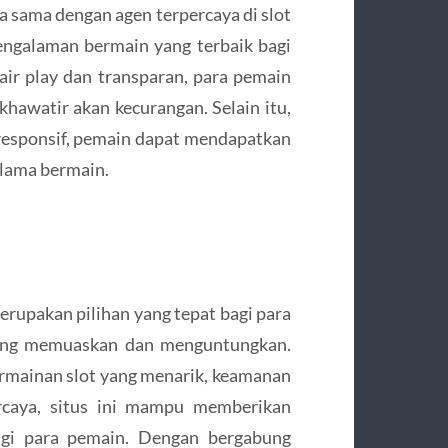
a sama dengan agen terpercaya di slot
engalaman bermain yang terbaik bagi
ir play dan transparan, para pemain
hawatir akan kecurangan. Selain itu,
responsif, pemain dapat mendapatkan
elama bermain.
erupakan pilihan yang tepat bagi para
ang memuaskan dan menguntungkan.
mainan slot yang menarik, keamanan
ercaya, situs ini mampu memberikan
agi para pemain. Dengan bergabung