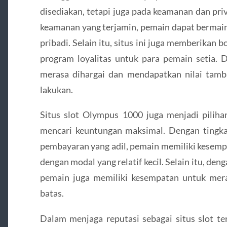
disediakan, tetapi juga pada keamanan dan pri
keamanan yang terjamin, pemain dapat bermain
pribadi. Selain itu, situs ini juga memberikan
program loyalitas untuk para pemain setia. 
merasa dihargai dan mendapatkan nilai tamb
lakukan.
Situs slot Olympus 1000 juga menjadi piliha
mencari keuntungan maksimal. Dengan tingka
pembayaran yang adil, pemain memiliki kesem
dengan modal yang relatif kecil. Selain itu, deng
pemain juga memiliki kesempatan untuk mera
batas.
Dalam menjaga reputasi sebagai situs slot t