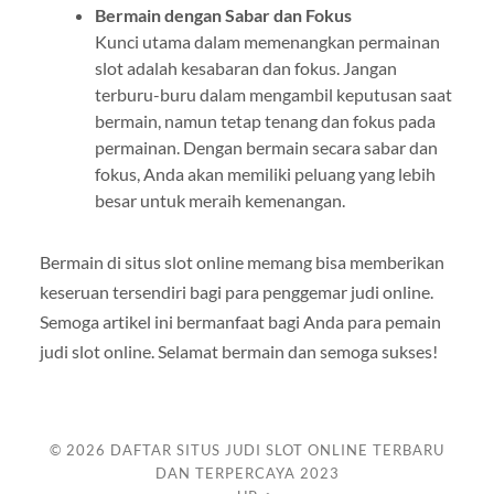
Bermain dengan Sabar dan Fokus
Kunci utama dalam memenangkan permainan
slot adalah kesabaran dan fokus. Jangan
terburu-buru dalam mengambil keputusan saat
bermain, namun tetap tenang dan fokus pada
permainan. Dengan bermain secara sabar dan
fokus, Anda akan memiliki peluang yang lebih
besar untuk meraih kemenangan.
Bermain di situs slot online memang bisa memberikan
keseruan tersendiri bagi para penggemar judi online.
Semoga artikel ini bermanfaat bagi Anda para pemain
judi slot online. Selamat bermain dan semoga sukses!
© 2026
DAFTAR SITUS JUDI SLOT ONLINE TERBARU
DAN TERPERCAYA 2023