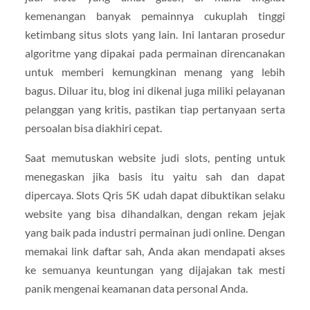
kemenangan banyak pemainnya cukuplah tinggi
ketimbang situs slots yang lain. Ini lantaran prosedur
algoritme yang dipakai pada permainan direncanakan
untuk memberi kemungkinan menang yang lebih
bagus. Diluar itu, blog ini dikenal juga miliki pelayanan
pelanggan yang kritis, pastikan tiap pertanyaan serta
persoalan bisa diakhiri cepat.
Saat memutuskan website judi slots, penting untuk
menegaskan jika basis itu yaitu sah dan dapat
dipercaya. Slots Qris 5K udah dapat dibuktikan selaku
website yang bisa dihandalkan, dengan rekam jejak
yang baik pada industri permainan judi online. Dengan
memakai link daftar sah, Anda akan mendapati akses
ke semuanya keuntungan yang dijajakan tak mesti
panik mengenai keamanan data personal Anda.