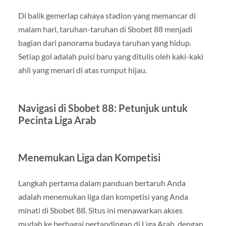
Di balik gemerlap cahaya stadion yang memancar di
malam hari, taruhan-taruhan di Sbobet 88 menjadi
bagian dari panorama budaya taruhan yang hidup.
Setiap gol adalah puisi baru yang ditulis oleh kaki-kaki
ahli yang menari di atas rumput hijau.
Navigasi di Sbobet 88: Petunjuk untuk
Pecinta Liga Arab
Menemukan Liga dan Kompetisi
Langkah pertama dalam panduan bertaruh Anda
adalah menemukan liga dan kompetisi yang Anda
minati di Sbobet 88. Situs ini menawarkan akses
mudah ke berbagai pertandingan di Liga Arab, dengan