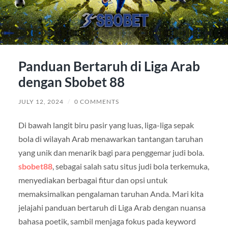
Panduan Bertaruh di Liga Arab
dengan Sbobet 88
JULY 12, 2024
/
0 COMMENTS
Di bawah langit biru pasir yang luas, liga-liga sepak
bola di wilayah Arab menawarkan tantangan taruhan
yang unik dan menarik bagi para penggemar judi bola.
sbobet88
, sebagai salah satu situs judi bola terkemuka,
menyediakan berbagai fitur dan opsi untuk
memaksimalkan pengalaman taruhan Anda. Mari kita
jelajahi panduan bertaruh di Liga Arab dengan nuansa
bahasa poetik, sambil menjaga fokus pada keyword