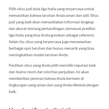
Pilih situs judi bola liga Italia yang terpercaya untuk
memastikan bahwa taruhan Anda aman dan adil. Situs
judi yang baik akan menyediakan informasi lengkap
dan akurat tentang pertandingan, termasuk prediksi
liga Italia yang bisa Anda gunakan sebagai referensi.
Selain itu, situs yang terpercaya juga menawarkan
berbagai opsi taruhan dan bonus menarik yang bisa
meningkatkan modal taruhan Anda.
Pastikan situs yang Anda pilih memiliki reputasi baik
dan lisensi resmi dari otoritas perjudian. Ini akan
memberikan jaminan bahwa Anda bermain di
lingkungan yang aman dan uang Anda dikelola dengan
baik.