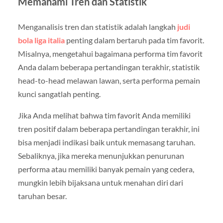
Memahami Tren dan Statistik
Menganalisis tren dan statistik adalah langkah
judi
bola liga italia
penting dalam bertaruh pada tim favorit.
Misalnya, mengetahui bagaimana performa tim favorit
Anda dalam beberapa pertandingan terakhir, statistik
head-to-head melawan lawan, serta performa pemain
kunci sangatlah penting.
Jika Anda melihat bahwa tim favorit Anda memiliki
tren positif dalam beberapa pertandingan terakhir, ini
bisa menjadi indikasi baik untuk memasang taruhan.
Sebaliknya, jika mereka menunjukkan penurunan
performa atau memiliki banyak pemain yang cedera,
mungkin lebih bijaksana untuk menahan diri dari
taruhan besar.