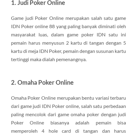
1. Judi Poker Online
Game judi Poker Online merupakan salah satu game
IDN Poker online 88 yang paling banyak diminati oleh
masyarakat luas, dalam game poker IDN satu ini
pemain harus menyusun 2 kartu di tangan dengan 5
kartu di meja IDN Poker, pemain dengan susunan kartu
tertinggi maka dialah pemenangnya.
2. Omaha Poker Online
Omaha Poker Online merupakan bentu variasi terbaru
dari game judi IDN Poker online, salah satu perbedaan
paling mencolok dari game omaha poker dengan judi
Poker Online biasanya adalah pemain bisa
memperoleh 4 hole card di tangan dan harus