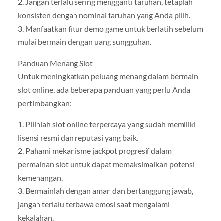
2. Jangan terlalu sering mengganti taruhan, tetaplah
konsisten dengan nominal taruhan yang Anda pilih.
3. Manfaatkan fitur demo game untuk berlatih sebelum
mulai bermain dengan uang sungguhan.
Panduan Menang Slot
Untuk meningkatkan peluang menang dalam bermain
slot online, ada beberapa panduan yang perlu Anda
pertimbangkan:
1. Pilihlah slot online terpercaya yang sudah memiliki
lisensi resmi dan reputasi yang baik.
2. Pahami mekanisme jackpot progresif dalam
permainan slot untuk dapat memaksimalkan potensi
kemenangan.
3. Bermainlah dengan aman dan bertanggung jawab,
jangan terlalu terbawa emosi saat mengalami
kekalahan.