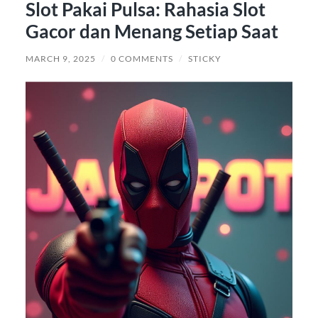
Slot Pakai Pulsa: Rahasia Slot
Gacor dan Menang Setiap Saat
MARCH 9, 2025
/
0 COMMENTS
/
STICKY