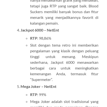
hanya menawarkan grafik yang menawan,
tetapi juga RTP yang sangat baik. Blood
Suckers memiliki banyak bonus dan fitur
menarik yang menjadikannya favorit di
kalangan pemain.
Jackpot 6000 – NetEnt
RTP
: 98,86%
Slot dengan tema retro ini memberikan
pengalaman yang klasik dengan peluang
tinggi untuk menang. Meskipun
sederhana, Jackpot 6000 menawarkan
berbagai cara untuk meningkatkan
kemenangan Anda, termasuk fitur
“Supermeter”.
Mega Joker – NetEnt
RTP
: 99%
Mega Joker adalah slot tradisional yang