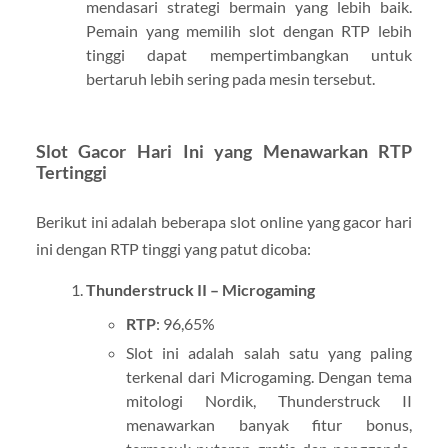
mendasari strategi bermain yang lebih baik.
Pemain yang memilih slot dengan RTP lebih
tinggi dapat mempertimbangkan untuk
bertaruh lebih sering pada mesin tersebut.
Slot Gacor Hari Ini yang Menawarkan RTP
Tertinggi
Berikut ini adalah beberapa slot online yang gacor hari
ini dengan RTP tinggi yang patut dicoba:
Thunderstruck II – Microgaming
RTP
: 96,65%
Slot ini adalah salah satu yang paling
terkenal dari Microgaming. Dengan tema
mitologi Nordik, Thunderstruck II
menawarkan banyak fitur bonus,