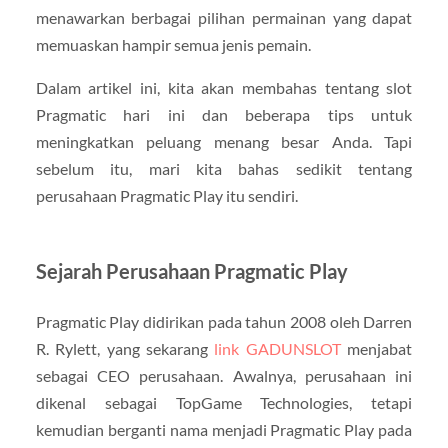
menawarkan berbagai pilihan permainan yang dapat
memuaskan hampir semua jenis pemain.
Dalam artikel ini, kita akan membahas tentang slot
Pragmatic hari ini dan beberapa tips untuk
meningkatkan peluang menang besar Anda. Tapi
sebelum itu, mari kita bahas sedikit tentang
perusahaan Pragmatic Play itu sendiri.
Sejarah Perusahaan Pragmatic Play
Pragmatic Play didirikan pada tahun 2008 oleh Darren
R. Rylett, yang sekarang
link GADUNSLOT
menjabat
sebagai CEO perusahaan. Awalnya, perusahaan ini
dikenal sebagai TopGame Technologies, tetapi
kemudian berganti nama menjadi Pragmatic Play pada