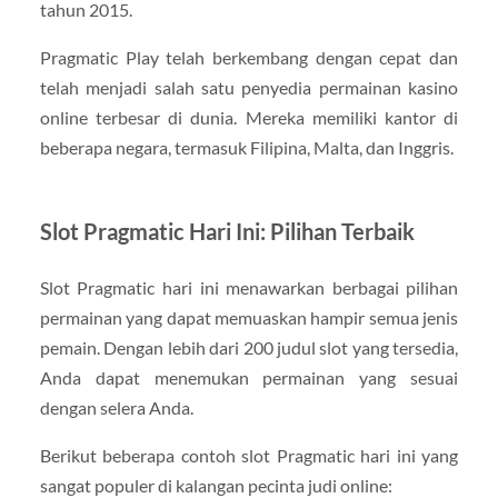
tahun 2015.
Pragmatic Play telah berkembang dengan cepat dan
telah menjadi salah satu penyedia permainan kasino
online terbesar di dunia. Mereka memiliki kantor di
beberapa negara, termasuk Filipina, Malta, dan Inggris.
Slot Pragmatic Hari Ini: Pilihan Terbaik
Slot Pragmatic hari ini menawarkan berbagai pilihan
permainan yang dapat memuaskan hampir semua jenis
pemain. Dengan lebih dari 200 judul slot yang tersedia,
Anda dapat menemukan permainan yang sesuai
dengan selera Anda.
Berikut beberapa contoh slot Pragmatic hari ini yang
sangat populer di kalangan pecinta judi online: