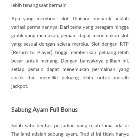
lebih tenang saat bermain.
Apa yang membuat slot Thailand menarik adalah
variasi permainannya. Dari tema yang beragam hingga
grafik yang memukau, pemain dapat menemukan slot
yang sesuai dengan selera mereka. Slot dengan RTP
(Return to Player) tinggi memberikan peluang lebih
besar untuk menang. Dengan banyaknya pilihan ini,
setiap pemain dapat menemukan permainan yang
cocok dan memiliki peluang lebih untuk meraih
jackpot.
Sabung Ayam Full Bonus
Salah satu bentuk perjudian yang telah lama ada di
Thailand adalah sabung ayam. Tradisi ini tidak hanya