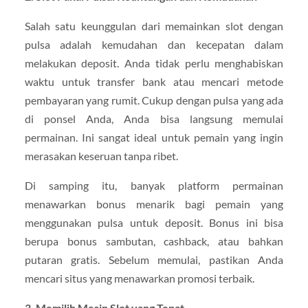
Salah satu keunggulan dari memainkan slot dengan
pulsa adalah kemudahan dan kecepatan dalam
melakukan deposit. Anda tidak perlu menghabiskan
waktu untuk transfer bank atau mencari metode
pembayaran yang rumit. Cukup dengan pulsa yang ada
di ponsel Anda, Anda bisa langsung memulai
permainan. Ini sangat ideal untuk pemain yang ingin
merasakan keseruan tanpa ribet.
Di samping itu, banyak platform permainan
menawarkan bonus menarik bagi pemain yang
menggunakan pulsa untuk deposit. Bonus ini bisa
berupa bonus sambutan, cashback, atau bahkan
putaran gratis. Sebelum memulai, pastikan Anda
mencari situs yang menawarkan promosi terbaik.
3. Memilih Mesin Slot yang Tepat