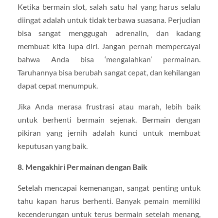
Ketika bermain slot, salah satu hal yang harus selalu
diingat adalah untuk tidak terbawa suasana. Perjudian
bisa sangat menggugah adrenalin, dan kadang
membuat kita lupa diri. Jangan pernah mempercayai
bahwa Anda bisa ‘mengalahkan’ permainan.
Taruhannya bisa berubah sangat cepat, dan kehilangan
dapat cepat menumpuk.
Jika Anda merasa frustrasi atau marah, lebih baik
untuk berhenti bermain sejenak. Bermain dengan
pikiran yang jernih adalah kunci untuk membuat
keputusan yang baik.
8. Mengakhiri Permainan dengan Baik
Setelah mencapai kemenangan, sangat penting untuk
tahu kapan harus berhenti. Banyak pemain memiliki
kecenderungan untuk terus bermain setelah menang,