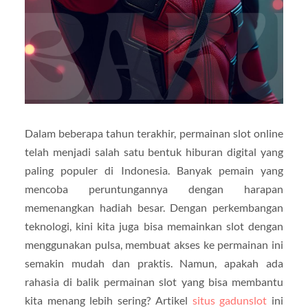
Dalam beberapa tahun terakhir, permainan slot online
telah menjadi salah satu bentuk hiburan digital yang
paling populer di Indonesia. Banyak pemain yang
mencoba peruntungannya dengan harapan
memenangkan hadiah besar. Dengan perkembangan
teknologi, kini kita juga bisa memainkan slot dengan
menggunakan pulsa, membuat akses ke permainan ini
semakin mudah dan praktis. Namun, apakah ada
rahasia di balik permainan slot yang bisa membantu
kita menang lebih sering? Artikel
situs gadunslot
ini