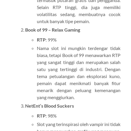
termasuk putaran gratis dan pengganda.
Selain RTP tinggi, dia juga memiliki
volatilitas sedang, membuatnya cocok
untuk banyak tipe pemain.
Book of 99 – Relax Gaming
RTP
: 99%
Nama slot ini mungkin terdengar tidak
biasa, tetapi Book of 99 menawarkan RTP
yang sangat tinggi dan merupakan salah
satu yang tertinggi di industri. Dengan
tema petualangan dan eksplorasi kuno,
pemain dapat menikmati banyak fitur
menarik dengan peluang kemenangan
yang menggiurkan.
NetEnt’s Blood Suckers
RTP
: 98%
Slot yang terinspirasi oleh vampir ini tidak