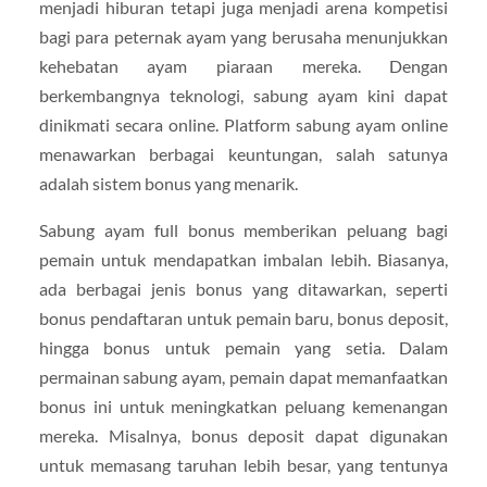
menjadi hiburan tetapi juga menjadi arena kompetisi
bagi para peternak ayam yang berusaha menunjukkan
kehebatan ayam piaraan mereka. Dengan
berkembangnya teknologi, sabung ayam kini dapat
dinikmati secara online. Platform sabung ayam online
menawarkan berbagai keuntungan, salah satunya
adalah sistem bonus yang menarik.
Sabung ayam full bonus memberikan peluang bagi
pemain untuk mendapatkan imbalan lebih. Biasanya,
ada berbagai jenis bonus yang ditawarkan, seperti
bonus pendaftaran untuk pemain baru, bonus deposit,
hingga bonus untuk pemain yang setia. Dalam
permainan sabung ayam, pemain dapat memanfaatkan
bonus ini untuk meningkatkan peluang kemenangan
mereka. Misalnya, bonus deposit dapat digunakan
untuk memasang taruhan lebih besar, yang tentunya