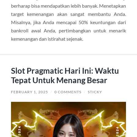
berharap bisa mendapatkan lebih banyak. Menetapkan
target kemenangan akan sangat membantu Anda.
Misalnya, jika Anda mencapai 50% keuntungan dari
bankroll awal Anda, pertimbangkan untuk menarik
kemenangan dan istirahat sejenak.
Slot Pragmatic Hari Ini: Waktu
Tepat Untuk Menang Besar
FEBRUARY 1, 2025
/
0 COMMENTS
/
STICKY