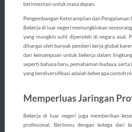
berinvestasi untuk masa depan.
Pengembangan Keterampilan dan Pengalaman I
Bekerja di luar negeri memungkinkan seseora
yang mungkin sulit diperoleh di negara asal. 
dihargai oleh banyak pemberi kerja global ka
dan kemampuan untuk bekerja dalam lingkunga
seperti bahasa baru, pemahaman budaya, serta
yang berdiversifikasi adalah beberapa contoh ni
Memperluas Jaringan Pro
Bekerja di luar negeri juga memberikan ke
profesional. Bertemu dengan kolega dari b