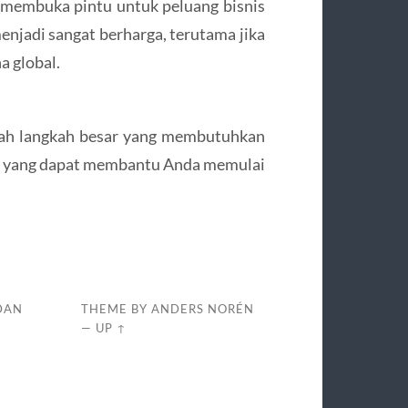
a membuka pintu untuk peluang bisnis
menjadi sangat berharga, terutama jika
a global.
lah langkah besar yang membutuhkan
ps yang dapat membantu Anda memulai
 DAN
THEME BY
ANDERS NORÉN
—
UP ↑