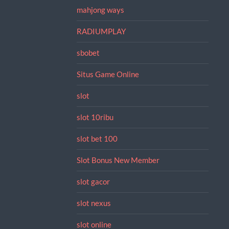
mahjong ways
RADIUMPLAY
sbobet
Situs Game Online
slot
slot 10ribu
slot bet 100
Slot Bonus New Member
slot gacor
slot nexus
slot online