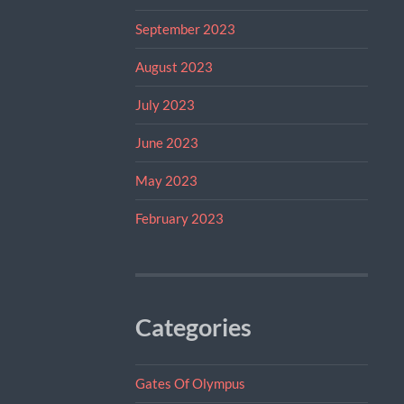
September 2023
August 2023
July 2023
June 2023
May 2023
February 2023
Categories
Gates Of Olympus