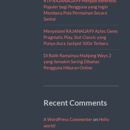
RTP RAJANAGA99 Menjadi Referensi
Populer bagi Pengguna yang Ingin
Membaca Pola Permainan Secara
Santai
Menyelami RAJANAGA99 Aztec Gems
Pragmatic Play, Slot Classic yang
Punya Aura Jackpot 500x Terbaru
Di Balik Ramainya Mahjong Ways 2
yang Semakin Sering Dibahas
Pengguna Hiburan Online
Recent Comments
A WordPress Commenter
on
Hello
world!