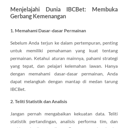
Menjelajahi Dunia IBCBet: Membuka
Gerbang Kemenangan
1. Memahami Dasar-dasar Permainan
Sebelum Anda terjun ke dalam pertempuran, penting
untuk memiliki pemahaman yang kuat tentang
permainan. Ketahui aturan mainnya, pahami strategi
yang tepat, dan pelajari kelemahan lawan. Hanya
dengan memahami dasar-dasar permainan, Anda
dapat melangkah dengan mantap di medan tarung
IBCBet.
2. Teliti Statistik dan Analisis
Jangan pernah mengabaikan kekuatan data. Teliti
statistik pertandingan, analisis performa tim, dan