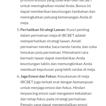
untuk meningkatkan modal Anda. Bonus ini
dapat memberikan keuntungan tambahan dan
meningkatkan peluang kemenangan Anda di
meja.
Perhatikan Strategi Lawan:
Kunci penting
dalam permainan meja di IBCBET adalah
memperhatikan strategi lawan. Amati
permainan mereka, baca tanda-tanda, dan coba
temukan pola permainan. Memahami cara
bermain lawan dapat memberikan Anda
keuntungan taktis dan memungkinkan Anda
membuat keputusan yang lebih cerdas di meja.
Jaga Emosi dan Fokus:
Kesuksesan di meja
IBCBET juga terkait erat dengan kemampuan
untuk menjaga emosi dan fokus. Hindari
terpancing emosi saat mengalami kekalahan
dan tetap fokus pada strategi permainan.
Pemain yang dapat mengendalikan emosi