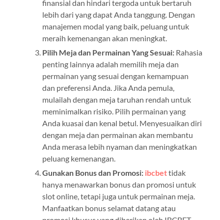
finansial dan hindari tergoda untuk bertaruh
lebih dari yang dapat Anda tanggung. Dengan
manajemen modal yang baik, peluang untuk
meraih kemenangan akan meningkat.
Pilih Meja dan Permainan Yang Sesuai:
Rahasia
penting lainnya adalah memilih meja dan
permainan yang sesuai dengan kemampuan
dan preferensi Anda. Jika Anda pemula,
mulailah dengan meja taruhan rendah untuk
meminimalkan risiko. Pilih permainan yang
Anda kuasai dan kenal betul. Menyesuaikan diri
dengan meja dan permainan akan membantu
Anda merasa lebih nyaman dan meningkatkan
peluang kemenangan.
Gunakan Bonus dan Promosi:
ibcbet
tidak
hanya menawarkan bonus dan promosi untuk
slot online, tetapi juga untuk permainan meja.
Manfaatkan bonus selamat datang atau
promosi khusus yang diberikan oleh IBCBET