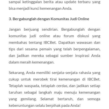
sampai ketinggalan berita atau update terbaru yang
bisa menjadi kunci kemenangan Anda.
3. Bergabunglah dengan Komunitas Judi Online
Jangan berjuang sendirian. Bergabunglah dengan
komunitas judi online atau forum diskusi yang
membahas tentang IBCBet. Dapatkan wawasan dan
tips dari sesama pemain yang telah berpengalaman,
dan jadikan mereka sebagai sumber inspirasi Anda
dalam meraih kemenangan.
Sekarang, Anda memiliki senjata-senjata rahasia yang
cukup untuk merobek tirai kemenangan di IBCBet.
Tetaplah waspada, tetaplah cerdas, dan jadikan setiap
taruhan sebagai langkah maju menuju kemenangan
yang gemilang. Selamat bertaruh, dan semoga
keberuntungan selalu berpihak pada Anda!