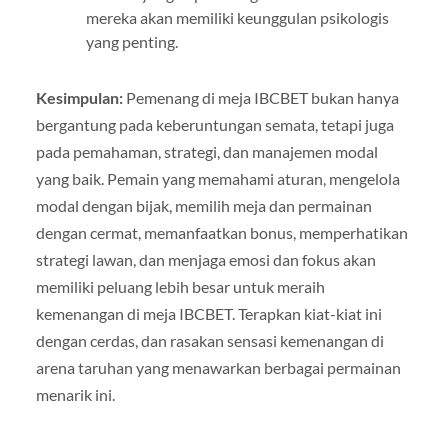
mereka akan memiliki keunggulan psikologis
yang penting.
Kesimpulan:
Pemenang di meja IBCBET bukan hanya
bergantung pada keberuntungan semata, tetapi juga
pada pemahaman, strategi, dan manajemen modal
yang baik. Pemain yang memahami aturan, mengelola
modal dengan bijak, memilih meja dan permainan
dengan cermat, memanfaatkan bonus, memperhatikan
strategi lawan, dan menjaga emosi dan fokus akan
memiliki peluang lebih besar untuk meraih
kemenangan di meja IBCBET. Terapkan kiat-kiat ini
dengan cerdas, dan rasakan sensasi kemenangan di
arena taruhan yang menawarkan berbagai permainan
menarik ini.