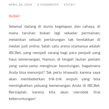
APRIL 20, 2024
/
0 COMMENTS
/
STICKY
ibcbet
Selamat datang di dunia kegelapan dan cahaya, di
mana taruhan bukan lagi sekadar permainan,
melainkan sebuah pertarungan tak terelakkan di
medan judi online. Salah satu arena utamanya adalah
IBCBet, yang menjadi sarang bagi para penjudi yang
haus kemenangan. Namun, di tengah lautan pemain
yang sama-sama mengincar keuntungan, bagaimana
Anda bisa menonjol? Tak perlu khawatir, karena saya
akan membeberkan trik-trik ampuh yang bisa
meningkatkan peluang kemenangan Anda di IBCBet.
Bersiaplah, karena kita akan merobek tirai
keberuntungan!