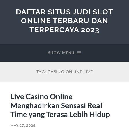
DAFTAR SITUS JUDI SLOT
ONLINE TERBARU DAN
TERPERCAYA 2023
SHOW MENU
TAG:
CASINO ONLINE LIVE
Live Casino Online
Menghadirkan Sensasi Real
Time yang Terasa Lebih Hidup
MAY 27, 2026