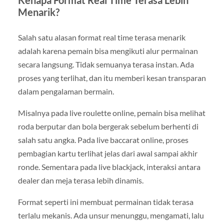
Kenapa Format Real Time Terasa Lebih
Menarik?
Salah satu alasan format real time terasa menarik
adalah karena pemain bisa mengikuti alur permainan
secara langsung. Tidak semuanya terasa instan. Ada
proses yang terlihat, dan itu memberi kesan transparan
dalam pengalaman bermain.
Misalnya pada live roulette online, pemain bisa melihat
roda berputar dan bola bergerak sebelum berhenti di
salah satu angka. Pada live baccarat online, proses
pembagian kartu terlihat jelas dari awal sampai akhir
ronde. Sementara pada live blackjack, interaksi antara
dealer dan meja terasa lebih dinamis.
Format seperti ini membuat permainan tidak terasa
terlalu mekanis. Ada unsur menunggu, mengamati, lalu