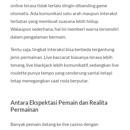
online terasa tidak terlalu dingin dibanding game
otomatis. Ada komunikasi satu arah maupun interaksi
terbatas yang membuat suasana lebih hidup.
Walaupun sederhana, hal ini memberi warna tersendiri
dalam pengalaman bermain.
Tentu saja, tingkat interaksi bisa berbeda tergantung
jenis permainan. Live baccarat biasanya terasa lebih
tenang, live blackjack lebih komunikatif, sedangkan live
roulette punya tempo yang cenderung santai tetapi
tetap menegangkan saat roda berputar.
Antara Ekspektasi Pemain dan Realita
Permainan
Banyak pemain datang ke live casino dengan