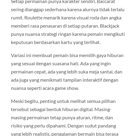
Setiap permainan punya karakter sendiri. Baccarat
sering dianggap sederhana karena alurnya tidak terlalu
rumit. Roulette menarik karena visual roda dan angka
memberi rasa penasaran di setiap putaran. Blackjack
punya nuansa strategi ringan karena pemain mengikuti
keputusan berdasarkan kartu yang terlihat.
Variasi ini membuat pemain bisa memilih gaya hiburan
yang sesuai dengan suasana hati. Ada yang ingin
permainan cepat, ada yang lebih suka meja santai, dan
ada juga yang menikmati tampilan interaktif dengan
nuansa seperti acara game show.
Meski begitu, penting untuk melihat semua pilihan
tersebut sebagai bentuk hiburan digital. Masing-
masing permainan tetap punya aturan, ritme, dan
risiko yang perlu dipahami. Dengan sudut pandang
yang lebih realistis, pengalaman bermain bisa terasa