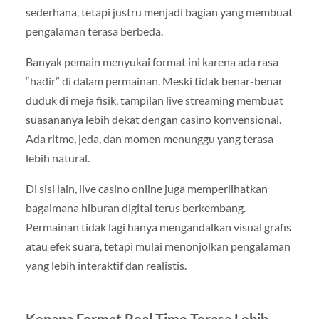
sederhana, tetapi justru menjadi bagian yang membuat
pengalaman terasa berbeda.
Banyak pemain menyukai format ini karena ada rasa
“hadir” di dalam permainan. Meski tidak benar-benar
duduk di meja fisik, tampilan live streaming membuat
suasananya lebih dekat dengan casino konvensional.
Ada ritme, jeda, dan momen menunggu yang terasa
lebih natural.
Di sisi lain, live casino online juga memperlihatkan
bagaimana hiburan digital terus berkembang.
Permainan tidak lagi hanya mengandalkan visual grafis
atau efek suara, tetapi mulai menonjolkan pengalaman
yang lebih interaktif dan realistis.