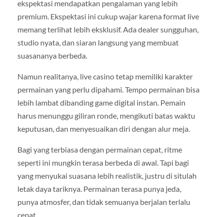
ekspektasi mendapatkan pengalaman yang lebih
premium. Ekspektasi ini cukup wajar karena format live
memang terlihat lebih eksklusif. Ada dealer sungguhan,
studio nyata, dan siaran langsung yang membuat
suasananya berbeda.
Namun realitanya, live casino tetap memiliki karakter
permainan yang perlu dipahami. Tempo permainan bisa
lebih lambat dibanding game digital instan. Pemain
harus menunggu giliran ronde, mengikuti batas waktu
keputusan, dan menyesuaikan diri dengan alur meja.
Bagi yang terbiasa dengan permainan cepat, ritme
seperti ini mungkin terasa berbeda di awal. Tapi bagi
yang menyukai suasana lebih realistik, justru di situlah
letak daya tariknya. Permainan terasa punya jeda,
punya atmosfer, dan tidak semuanya berjalan terlalu
cepat.