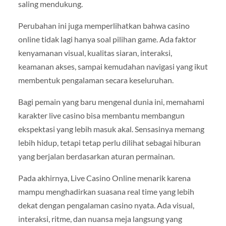
saling mendukung.
Perubahan ini juga memperlihatkan bahwa casino
online tidak lagi hanya soal pilihan game. Ada faktor
kenyamanan visual, kualitas siaran, interaksi,
keamanan akses, sampai kemudahan navigasi yang ikut
membentuk pengalaman secara keseluruhan.
Bagi pemain yang baru mengenal dunia ini, memahami
karakter live casino bisa membantu membangun
ekspektasi yang lebih masuk akal. Sensasinya memang
lebih hidup, tetapi tetap perlu dilihat sebagai hiburan
yang berjalan berdasarkan aturan permainan.
Pada akhirnya, Live Casino Online menarik karena
mampu menghadirkan suasana real time yang lebih
dekat dengan pengalaman casino nyata. Ada visual,
interaksi, ritme, dan nuansa meja langsung yang