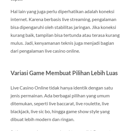
Hal lain yang juga perlu diperhatikan adalah koneksi
internet. Karena berbasis live streaming, pengalaman
bisa dipengaruhi oleh stabilitas jaringan. Jika koneksi
kurang baik, tampilan bisa tertunda atau terasa kurang
mulus. Jadi, kenyamanan teknis juga menjadi bagian
dari pengalaman live casino online.
Variasi Game Membuat Pilihan Lebih Luas
Live Casino Online tidak hanya identik dengan satu
jenis permainan. Ada berbagai pilihan yang umum
ditemukan, seperti live baccarat, live roulette, live
blackjack, live sic bo, hingga game show style yang
dibuat lebih modern dan ringan.