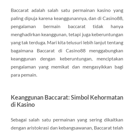
Baccarat adalah salah satu permainan kasino yang
paling dipuja karena keanggunannya, dan di Casino88,
pengalaman bermain baccarat tidak hanya
menghadirkan keanggunan, tetapi juga keberuntungan
yang tak terduga. Mari kita telusuri lebih lanjut tentang
bagaimana Baccarat di Casino88 menggabungkan
keanggunan dengan keberuntungan, menciptakan
pengalaman yang memikat dan mengasyikkan bagi
para pemain.
Keanggunan Baccarat: Simbol Kehormatan
di Kasino
Sebagai salah satu permainan yang sering dikaitkan
dengan aristokrasi dan kebangsawanan, Baccarat telah