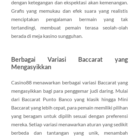
dengan ketegangan dan ekspektasi akan kemenangan.
Grafis yang memukau dan efek suara yang realistis
menciptakan pengalaman bermain yang tak
tertandingi, membuat pemain terasa seolah-olah
berada di meja kasino sungguhan.
Berbagai Variasi Baccarat yang
Mengasyikkan
Casino88 menawarkan berbagai variasi Baccarat yang
mengasyikkan bagi para penggemar judi daring. Mulai
dari Baccarat Punto Banco yang klasik hingga Mini
Baccarat yang lebih cepat, para pemain memiliki pilihan
yang beragam untuk dipilih sesuai dengan preferensi
mereka. Setiap variasi menawarkan aturan yang sedikit
berbeda dan tantangan yang unik, menambah