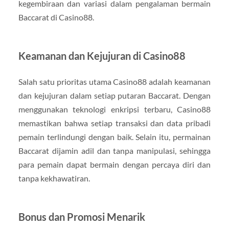
kegembiraan dan variasi dalam pengalaman bermain
Baccarat di Casino88.
Keamanan dan Kejujuran di Casino88
Salah satu prioritas utama Casino88 adalah keamanan
dan kejujuran dalam setiap putaran Baccarat. Dengan
menggunakan teknologi enkripsi terbaru, Casino88
memastikan bahwa setiap transaksi dan data pribadi
pemain terlindungi dengan baik. Selain itu, permainan
Baccarat dijamin adil dan tanpa manipulasi, sehingga
para pemain dapat bermain dengan percaya diri dan
tanpa kekhawatiran.
Bonus dan Promosi Menarik