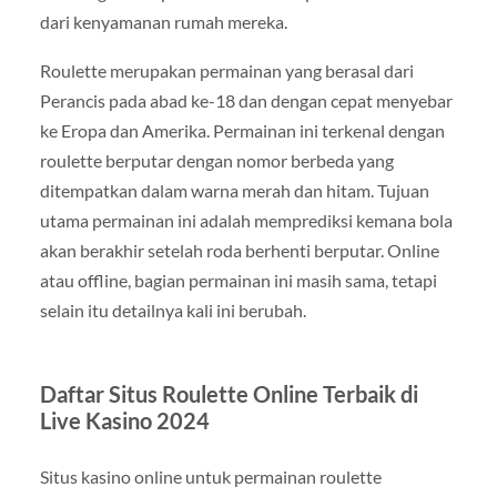
dari kenyamanan rumah mereka.
Roulette merupakan permainan yang berasal dari
Perancis pada abad ke-18 dan dengan cepat menyebar
ke Eropa dan Amerika. Permainan ini terkenal dengan
roulette berputar dengan nomor berbeda yang
ditempatkan dalam warna merah dan hitam. Tujuan
utama permainan ini adalah memprediksi kemana bola
akan berakhir setelah roda berhenti berputar. Online
atau offline, bagian permainan ini masih sama, tetapi
selain itu detailnya kali ini berubah.
Daftar Situs Roulette Online Terbaik di
Live Kasino 2024
Situs kasino online untuk permainan roulette