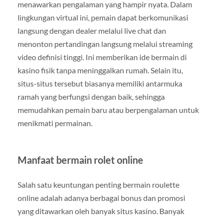
menawarkan pengalaman yang hampir nyata. Dalam
lingkungan virtual ini, pemain dapat berkomunikasi
langsung dengan dealer melalui live chat dan
menonton pertandingan langsung melalui streaming
video definisi tinggi. Ini memberikan ide bermain di
kasino fisik tanpa meninggalkan rumah. Selain itu,
situs-situs tersebut biasanya memiliki antarmuka
ramah yang berfungsi dengan baik, sehingga
memudahkan pemain baru atau berpengalaman untuk
menikmati permainan.
Manfaat bermain rolet online
Salah satu keuntungan penting bermain roulette
online adalah adanya berbagai bonus dan promosi
yang ditawarkan oleh banyak situs kasino. Banyak