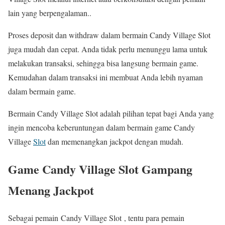
lain yang berpengalaman..
Proses deposit dan withdraw dalam bermain Candy Village Slot
juga mudah dan cepat. Anda tidak perlu menunggu lama untuk
melakukan transaksi, sehingga bisa langsung bermain game.
Kemudahan dalam transaksi ini membuat Anda lebih nyaman
dalam bermain game.
Bermain Candy Village Slot adalah pilihan tepat bagi Anda yang
ingin mencoba keberuntungan dalam bermain game Candy
Village
Slot
dan memenangkan jackpot dengan mudah.
Game Candy Village Slot Gampang
Menang Jackpot
Sebagai pemain Candy Village Slot , tentu para pemain