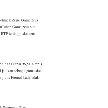
Fortunes: Zeus. Game zeus
ouTuber. Game zeus slot
RTP tertinggi slot zeus
P hingga capai 96,51% terus
adikan sebagai game slot
 gratis Eternal Lady adalah
ik Pragmatic Play.