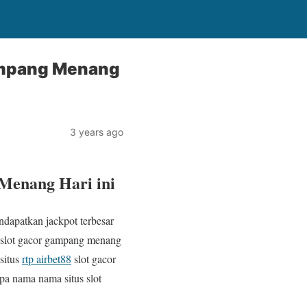
Gampang Menang
3 years ago
Menang Hari ini
ndapatkan jackpot terbesar
 slot gacor gampang menang
situs
rtp airbet88
slot gacor
pa nama nama situs slot