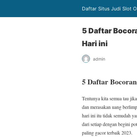
Daftar Situs Judi Slot 
5 Daftar Boco
Hari ini
admin
5 Daftar Bocora
Tentunya kita semua tau jik
dan merasakan uang berlimp
hari ini itu tidak semudah 
dari setiap dengan begini p
paling gacor terbaik 2023.